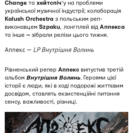
Change
та
хейтспіч
‘у на проблеми
української музичної індустрії; колаборація
Kalush Orchestra
з польським реп-
виконавцем
Szpaku
, лонгплей від
Аппекса
та інше
—
зібрали релізи цього тижня.
Аппекс —
LP Внутрішня Волинь
Рівненський репер
Аппекс
випустив третій
альбом
Внутрішня Волинь
. Героями цієї
історії є люди, які в ході подорожі життєвим
досвідом, ставлять екзистенційні питання
сенсу, важливості, різниці.