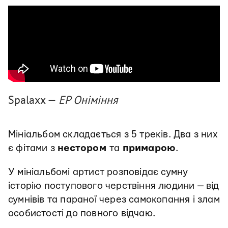
Spalaxx —
EP Оніміння
Мініальбом складається з 5 треків. Два з них
є фітами з
нестором
та
примарою
.
У мініальбомі артист розповідає сумну
історію поступового черствіння людини — від
сумнівів та параної через самокопання і злам
особистості до повного відчаю.