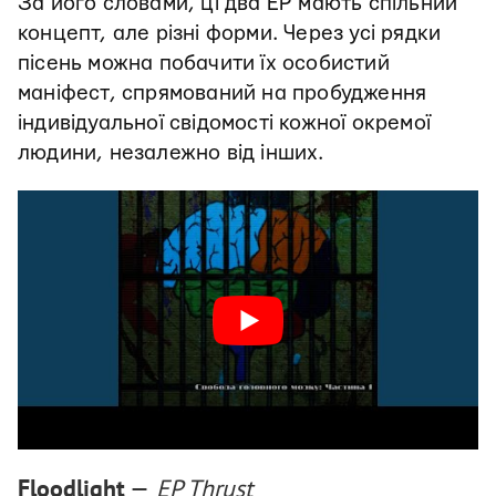
За його словами, ці два EP мають спільний
концепт, але різні форми. Через усі рядки
пісень можна побачити їх особистий
маніфест, спрямований на пробудження
індивідуальної свідомості кожної окремої
людини, незалежно від інших.
Floodlight
—
EP Thrust