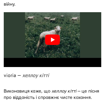
війну.
vioria —
хеллоу кітті
Виконавиця каже, що
хеллоу кітті
— це пісня
про відданість і справжнє чисте кохання.