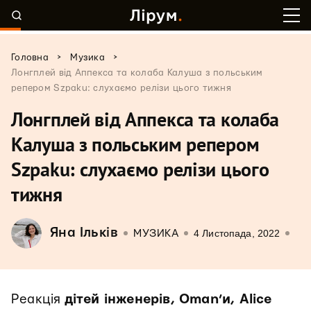
>
>
Головна
Музика
Лонгплей від Аппекса та колаба Калуша з польським
репером Szpaku: слухаємо релізи цього тижня
Лонгплей від Аппекса та колаба
Калуша з польським репером
Szpaku: слухаємо релізи цього
тижня
Яна Ільків
4 Листопада, 2022
МУЗИКА
Реакція
дітей інженерів, Oman’и, Alice