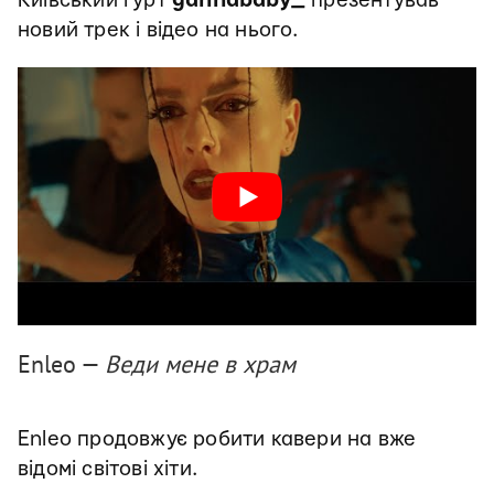
Київський гурт
gannababy_
презентував
новий трек і відео на нього.
Enleo —
Веди мене в храм
Enleo продовжує робити кавери на вже
відомі світові хіти.