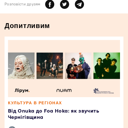
Розповiсти друзям
Допитливим
КУЛЬТУРА В РЕГІОНАХ
Від Onuka до Foa Hoka: як звучить
Чернігівщина