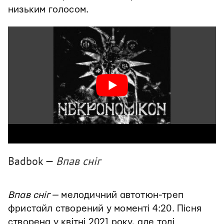
низьким голосом.
Badbok —
Впав сніг
Впав сніг
— мелодичний автотюн-треп
фристайл створений у моменті 4:20. Пісня
створена у квітні 2021 року, але тоді