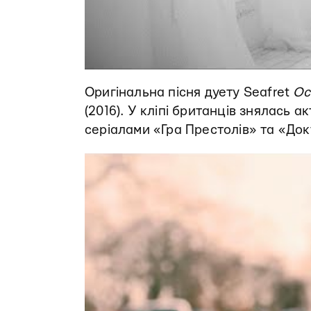
Оригінальна пісня дуету Seafret
Oc
(2016). У кліпі британців знялась а
серіалами «Гра Престолів» та «Док