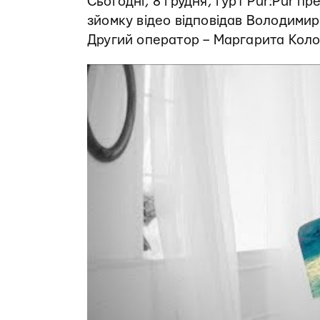
Сьогодні, 8 грудня, гурт Pur:Pur п
зйомку відео відповідав Володими
Другий оператор – Маргарита Коло