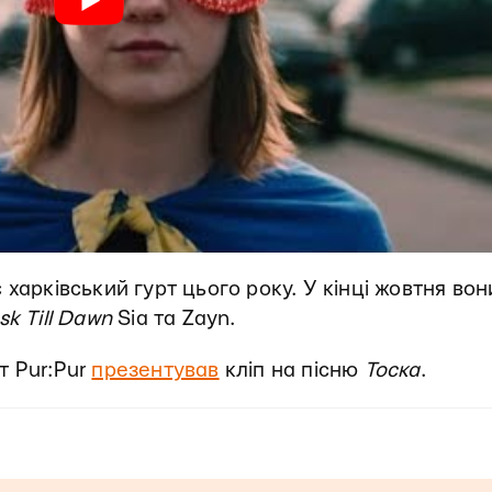
харківський гурт цього року. У кінці жовтня вон
k Till Dawn
Sia та Zayn.
т Pur:Pur
презентував
кліп на пісню
Тоска
.