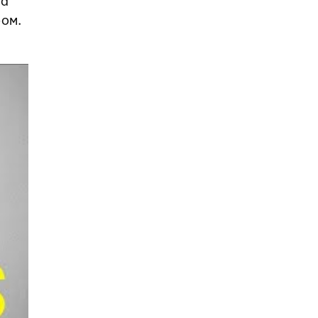
За
ром.