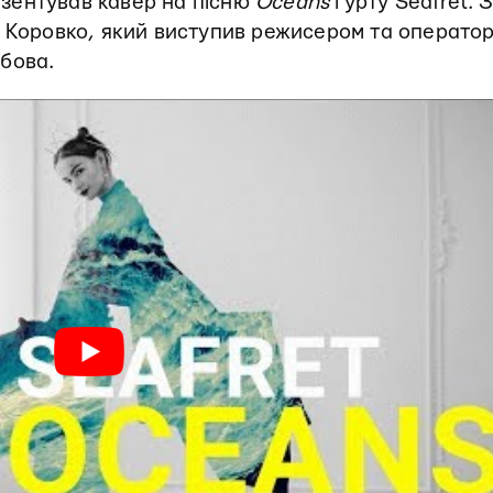
резентував кавер на пісню
Oceans
гурту Seafret. 
р Коровко, який виступив режисером та операто
бова.