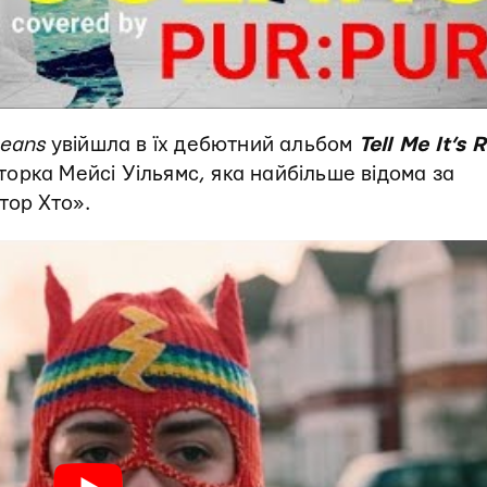
eans
увійшла в їх дебютний альбом
Tell Me It’s 
кторка Мейсі Уільямс, яка найбільше відома за
тор Хто».