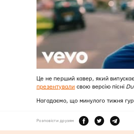
Це не перший кавер, який випускає 
презентували
свою версію пісні
Dus
Нагадаємо, що минулого тижня гур
Розповiсти друзям