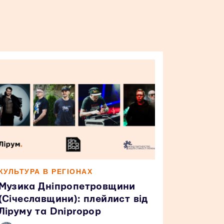
КУЛЬТУРА В РЕГІОНАХ
Музика Дніпропетровщини
(Січеславщини): плейлист від
Ліруму та Dnipropop