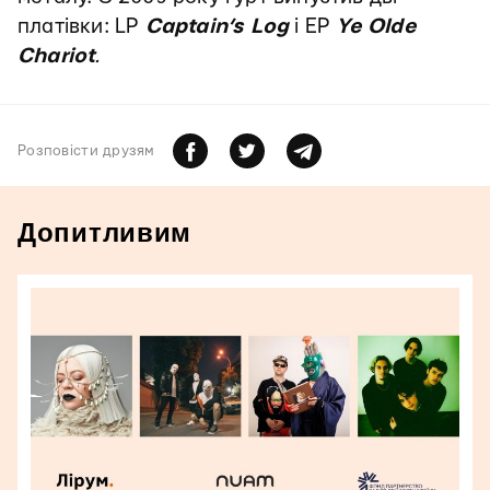
платівки: LP
Captain’s Log
i EP
Ye Olde
Chariot
.
Розповiсти друзям
Допитливим