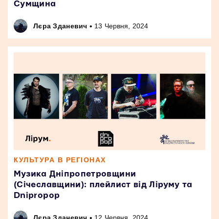
Сумщина
•
Лєра Зданевич
13 Червня, 2024
КУЛЬТУРА В РЕГІОНАХ
Музика Дніпропетровщини
(Січеславщини): плейлист від Ліруму та
Dnipropop
•
Лєра Зданевич
12 Червня, 2024