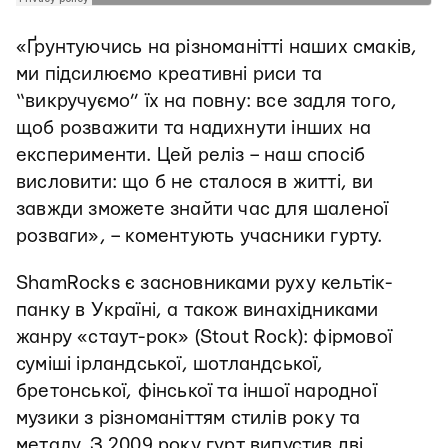
«Ґрунтуючись на різноманітті наших смаків,
ми підсилюємо креативні риси та
“викручуємо” їх на повну: все задля того,
щоб розважити та надихнути інших на
експерименти. Цей реліз – наш спосіб
висловити: що б не сталося в житті, ви
завжди зможете знайти час для шаленої
розваги», – коментують учасники гурту.
ShamRocks є засновниками руху кельтік-
панку в Україні, а також винахідниками
жанру «стаут-рок» (Stout Rock): фірмової
суміші ірландської, шотландської,
бретонської, фінської та іншої народної
музики з різноманіттям стилів року та
металу. З 2009 року гурт випустив дві