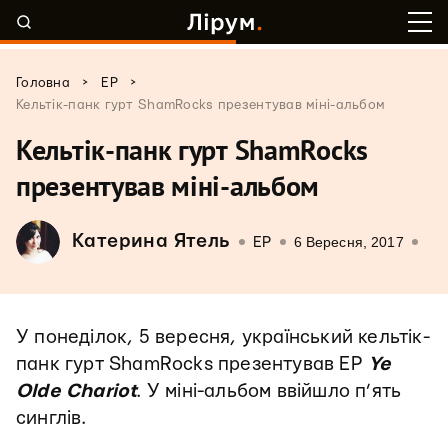
>
>
Головна
EP
Кельтік-панк гурт ShamRocks презентував міні-альбом
Кельтік-панк гурт ShamRocks
презентував міні-альбом
Катерина Ятель
6 Вересня, 2017
EP
У понеділок, 5 вересня, український кельтік-
панк гурт ShamRocks презентував ЕР
Ye
Olde Chariot
. У міні-альбом ввійшло п’ять
синглів.