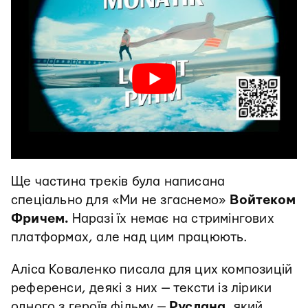
Ще частина треків була написана
спеціально для «Ми не згаснемо»
Войтеком
Фричем.
Наразі їх немає на стримінгових
платформах, але над цим працюють.
Аліса Коваленко писала для цих композицій
референси, деякі з них — тексти із лірики
одного з героїв фільму —
Руслана
, який