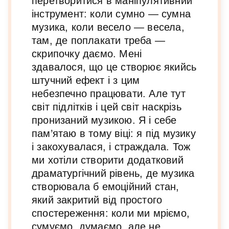
перетворитися в маніпулятивний
інструмент: коли сумно — сумна
музика, коли весело — весела,
там, де поплакати треба —
скрипочку даємо. Мені
здавалося, що це створює якийсь
штучний ефект і з цим
небезпечно працювати. Але тут
світ підлітків і цей світ наскрізь
пронизаний музикою. Я і себе
пам’ятаю в тому віці: я під музику
і закохувалася, і страждала. Тож
ми хотіли створити додатковий
драматургічний рівень, де музика
створювала б емоційний стан,
який закритий від простого
спостереження: коли ми мріємо,
сумуємо, думаємо, але не