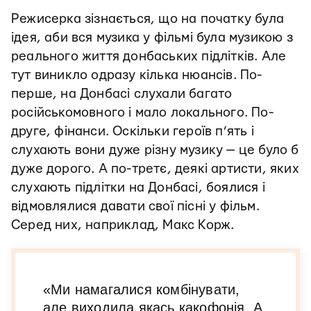
Режисерка зізнається, що на початку була
ідея, аби вся музика у фільмі була музикою з
реального життя донбаських підлітків. Але
тут виникло одразу кілька нюансів. По-
перше, на Донбасі слухали багато
російськомовного і мало локального. По-
друге, фінанси. Оскільки героїв п’ять і
слухають вони дуже різну музику — це було б
дуже дорого. А по-третє, деякі артисти, яких
слухають підлітки на Донбасі, боялися і
відмовлялися давати свої пісні у фільм.
Серед них, наприклад, Макс Корж.
«Ми намагалися комбінувати,
але виходила якась какофонія. А