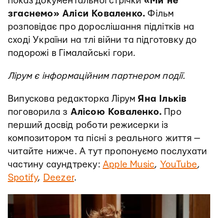
показ документальної стрічки
«Ми не
згаснемо» Аліси Коваленко.
Фільм
розповідає про дорослішання підлітків на
сході України на тлі війни та підготовку до
подорожі в Гімалайські гори.
Лірум є інформаційним партнером події.
Випускова редакторка Лірум
Яна Ільків
поговорила з
Алісою Коваленко.
Про
перший досвід роботи режисерки із
композитором та пісні з реального життя —
читайте нижче. А тут пропонуємо послухати
частину саундтреку:
Apple Music
,
YouTube
,
Spotify
,
Deezer
.