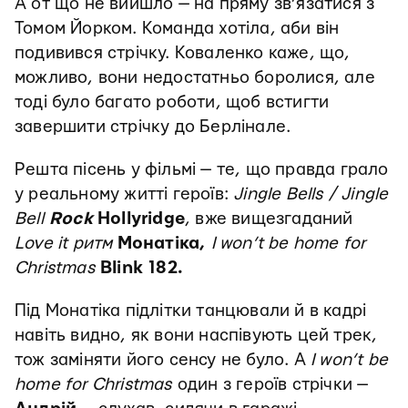
А от що не вийшло — на пряму зв’язатися з
Томом Йорком. Команда хотіла, аби він
подивився стрічку. Коваленко каже, що,
можливо, вони недостатньо боролися, але
тоді було багато роботи, щоб встигти
завершити стрічку до Берлінале.
Решта пісень у фільмі — те, що правда грало
у реальному житті героїв:
Jingle Bells / Jingle
Bell
Rock
Hollyridge
, вже вищезгаданий
Love it ритм
Монатіка,
I won’t be home for
Christmas
Blink 182.
Під Монатіка підлітки танцювали й в кадрі
навіть видно, як вони наспівують цей трек,
тож заміняти його сенсу не було. А
I won’t be
home for Christmas
один з героїв стрічки —