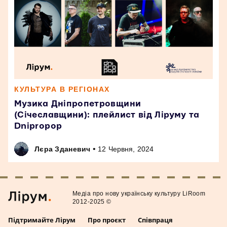
КУЛЬТУРА В РЕГІОНАХ
Музика Дніпропетровщини
(Січеславщини): плейлист від Ліруму та
Dnipropop
•
Лєра Зданевич
12 Червня, 2024
Медiа про нову українську культуру LiRoom
2012-2025 ©
Підтримайте Лірум
Про проєкт
Співпраця