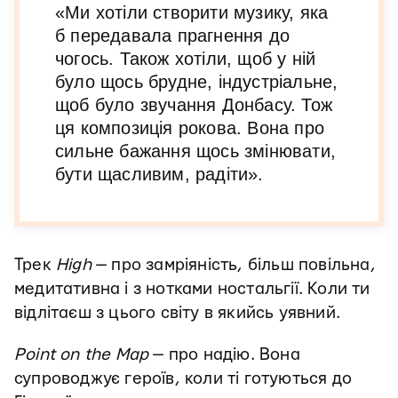
«Ми хотіли створити музику, яка
б передавала прагнення до
чогось. Також хотіли, щоб у ній
було щось брудне, індустріальне,
щоб було звучання Донбасу. Тож
ця композиція рокова. Вона про
сильне бажання щось змінювати,
бути щасливим, радіти».
Трек
High
— про замріяність, більш повільна,
медитативна і з нотками ностальгії. Коли ти
відлітаєш з цього світу в якийсь уявний.
Point on the Map
— про надію. Вона
супроводжує героїв, коли ті готуються до