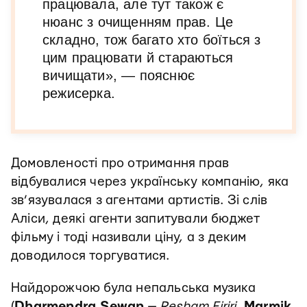
працювала, але тут також є
нюанс з очищенням прав. Це
складно, тож багато хто боїться з
цим працювати й стараються
вичищати», — пояснює
режисерка.
Домовленості про отримання прав
відбувалися через українську компанію, яка
зв’язувалася з агентами артистів. Зі слів
Аліси, деякі агенти запитували бюджет
фільму і тоді називали ціну, а з деким
доводилося торгуватися.
Найдорожчою була непальська музика
(
Dharmendra Sewan
—
Resham Firiri
,
Marmik