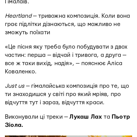
Гімалаїв.
Heartland
— тривожна композиція. Коли вона
грає підлітки дізнаються, що можливо не
зможуть поїхати
«Це пісня яку треба було побудувати з двох
частин: перша — відчай і тривога, а друга —
все ж таки вихід, надія», — пояснює Аліса
Коваленко.
Just us
— гімалайська композиція про те, що
ти знаходишся у світі про який мріяв, про
відчуття тут і зараз, відчуття краси.
Виконували ці треки —
Лукаш Лах
та
Пьотр
Зіола.