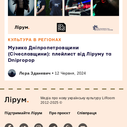
КУЛЬТУРА В РЕГІОНАХ
Музика Дніпропетровщини
(Січеславщини): плейлист від Ліруму та
Dnipropop
•
Лєра Зданевич
12 Червня, 2024
Медiа про нову українську культуру LiRoom
2012-2025 ©
Підтримайте Лірум
Про проєкт
Співпраця