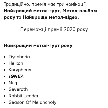
Традиційно, премія має три номінації,
Найкращий метал-гурт
,
Метал-альбом
року
та
Найкраще метал-відео
.
Переможці премії 2020 року
Найкращий метал-гурт
року
:
Dysphoria
Hell:on
Korypheus
IGNEA
Nug
Severoth
Rabbit Leader
Season Of Melancholy