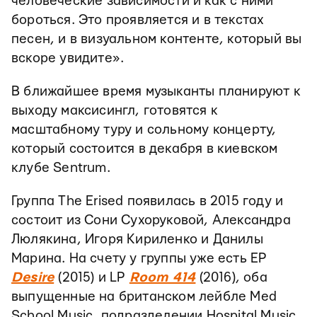
человеческие зависимости и как с ними
бороться. Это проявляется и в текстах
песен, и в визуальном контенте, который вы
вскоре увидите».
В ближайшее время музыканты планируют к
выходу максисингл, готовятся к
масштабному туру и сольному концерту,
который состоится в декабря в киевском
клубе Sentrum.
Группа The Erised появилась в 2015 году и
состоит из Сони Сухоруковой, Александра
Люлякина, Игоря Кириленко и Данилы
Марина. На счету у группы уже есть EP
Desire
(2015) и LP
Room 414
(2016), оба
выпущенные на британском лейбле Med
School Music, подразделении Hospital Music.