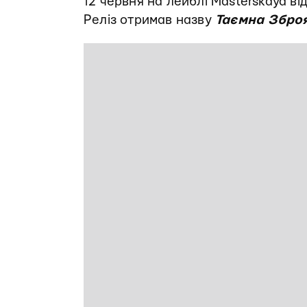
12 червня на лейблі Masterskaya ві
Реліз отримав назву
Таємна Збро