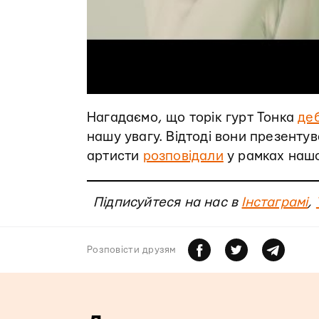
Нагадаємо, що торік гурт Тонка
де
нашу увагу. Відтоді вони презенту
артисти
розповідали
у рамках нашо
Підписуйтеся на нас в
Інстаграмі
,
Розповiсти друзям