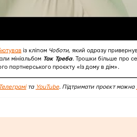
бютував
із кліпом
Чоботи
, який одразу приверну
вали мініальбом
Так Треба
. Трошки більше про с
го партнерського проєкту «Із дому в дім».
Телеграмі
та
YouTube
. Підтримати проєкт можна