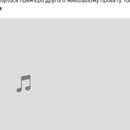
дбулася прем’єра другого мініальбому проєкту То
я
.