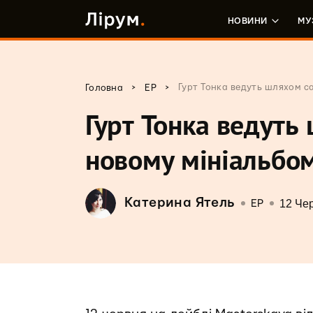
НОВИНИ
МУ
>
>
Гурт Тонка ведуть шляхом са
Головна
EP
Гурт Тонка ведуть
новому мініальбом
Катерина Ятель
12 Че
EP