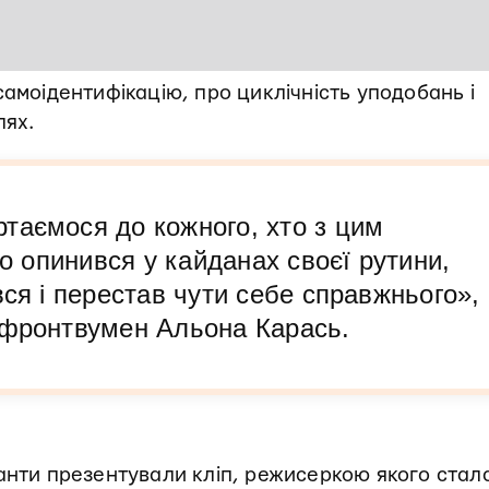
самоідентифікацію, про циклічність уподобань і
лях.
таємося до кожного, хто з цим
то опинився у кайданах своєї рутини,
вся і перестав чути себе справжнього»,
 фронтвумен Альона Карась.
анти презентували кліп, режисеркою якого стал