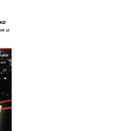
ка
ом и