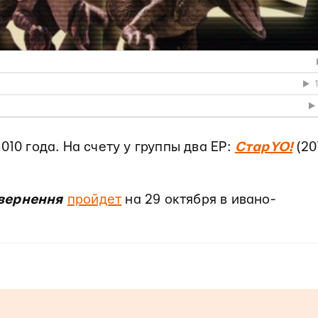
010 года. На счету у группы два EP:
СтарYO!
(20
овернення
пройдет
на 29 октября в ивано-