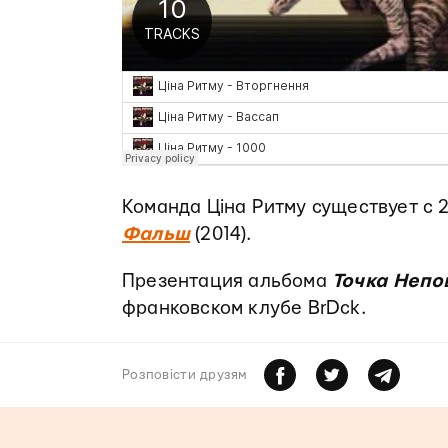
Команда Ціна Ритму существует с 2
Фальш
(2014).
Презентация альбома
Точка Неп
франковском клубе BrDck.
Розповiсти друзям