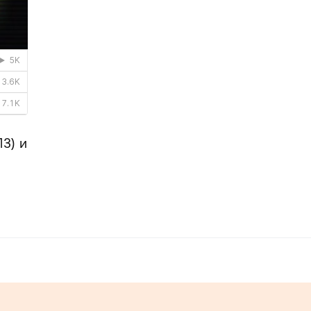
13)
и