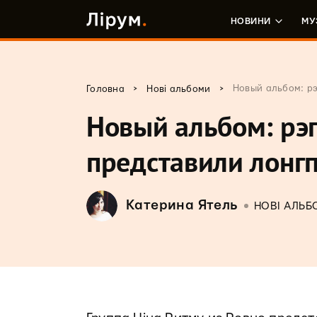
НОВИНИ
МУ
>
>
Новый альбом: р
Головна
Нові альбоми
Новый альбом: рэ
представили лонг
Катерина Ятель
НОВІ АЛЬБ