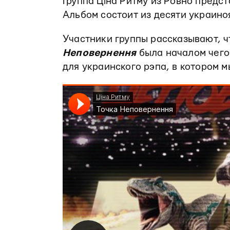
Группа Ціна Ритму из Ровно предс
Альбом состоит из десяти украино
Участники группы рассказывают, ч
Неповернення
была началом чего-
для украинского рэпа, в котором м