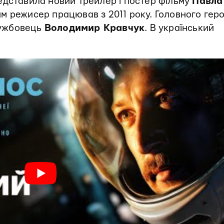
едставила новий трейлер і постер фільму
Павла
им режисер працював з 2011 року. Головного геро
службовець
Володимир Кравчук
. В український
.