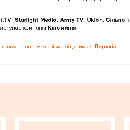
t.TV
,
Starlight Media
,
Army TV
,
Uklon
,
Сільпо
т
виступає компанія
Кіноманія
.
вання та нові механізми підтримки: Держкіно