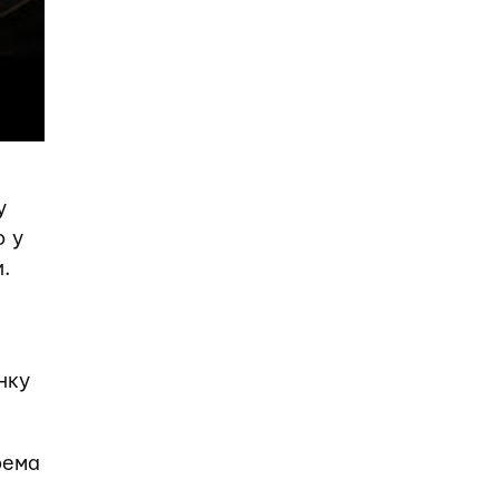
у
ю у
.
нку
рема