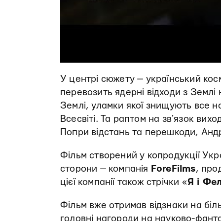
У центрі сюжету — український кос
перевозить ядерні відходи з Землі
Землі, уламки якої знищують все 
Всесвіті. Та раптом на звʼязок вих
Попри відстань та перешкоди, Андрі
Фільм створений у копродукції Укра
сторони — компанія
ForeFilms
, пр
цієї компанії також стрічки «
Я і Фел
Фільм вже отримав відзнаки на бі
головні нагороди на науково-фант