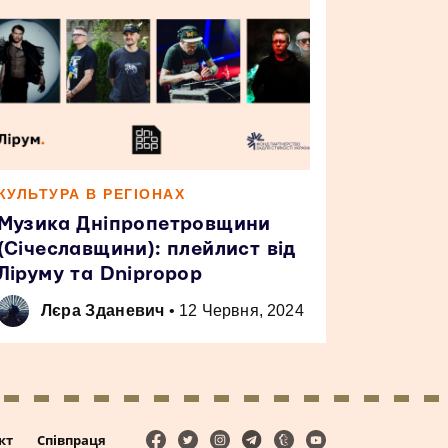
КУЛЬТУРА В РЕГІОНАХ
Музика Дніпропетровщини
(Січеславщини): плейлист від
Ліруму та Dnipropop
Лєра Зданевич
•
12 Червня, 2024
кт
Співпраця