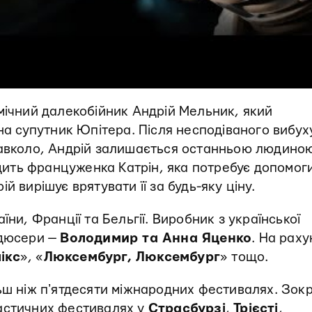
мічний далекобійник Андрій Мельник, який
 на супутник Юпітера. Після несподіваного вибух
навколо, Андрій залишається останньою людино
одить француженка Катрін, яка потребує допомоги
й вирішує врятувати її за будь-яку ціну.
їни, Франції та Бельгії. Виробник з української
одюсери —
Володимир та Анна Яценко
. На раху
ікс
», «
Люксембург, Люксембург
» тощо.
льш ніж пʼятдесяти міжнародних фестивалях. Зок
астичних фестивалях у
Страсбурзі
,
Трієсті
,