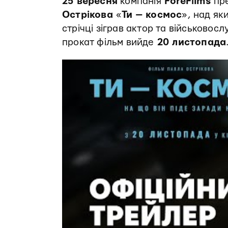
25 вересня
компанія
ForeFilms
пр
Острікова
«
Ти — космос
», над як
стрічці зіграв актор та військово
прокат фільм вийде
20 листопада