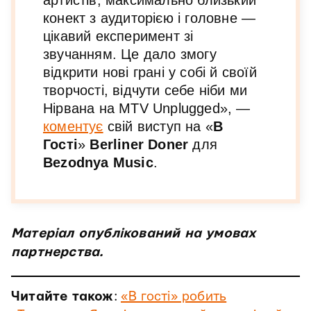
артистів, максимально близький
конект з аудиторією і головне —
цікавий експеримент зі
звучанням. Це дало змогу
відкрити нові грані у собі й своїй
творчості, відчути себе ніби ми
Нірвана на MTV Unplugged», —
коментує
свій виступ на «
В
Гості
»
Berliner Doner
для
Bezodnya
Music
.
Матеріал опублікований на умовах
партнерства.
Читайте також
:
«В гості» робить