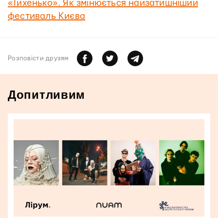
«Тихенько». Як змінюється найзатишніший
фестиваль Києва
Розповiсти друзям
Допитливим