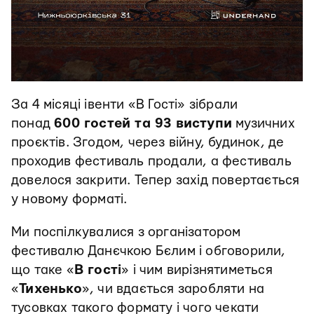
За 4 місяці івенти «В Гості» зібрали
понад
600 гостей та 93 виступи
музичних
проєктів. Згодом, через війну, будинок, де
проходив фестиваль продали, а фестиваль
довелося закрити. Тепер захід повертається
у новому форматі.
Ми поспілкувалися з організатором
фестивалю Данєчкою Бєлим і обговорили,
що таке «
В гості
» і чим вирізнятиметься
«
Тихенько
», чи вдається заробляти на
тусовках такого формату і чого чекати