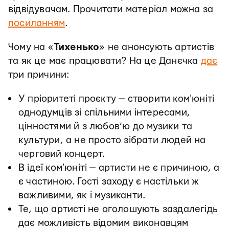
відвідувачам. Прочитати матеріал можна за
посиланням
.
Чому на «
Тихенько
» не анонсують артистів
та як це має працювати? На це Данєчка
дає
три причини:
У пріоритеті проєкту — створити комʼюніті
однодумців зі спільними інтересами,
цінностями й з любов’ю до музики та
культури, а не просто зібрати людей на
черговий концерт.
В ідеї комʼюніті — артисти не є причиною, а
є частиною. Гості заходу є настільки ж
важливими, як і музиканти.
Те, що артисті не оголошують заздалегідь
дає можливість відомим виконавцям