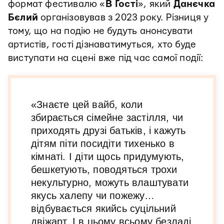
формат фестивалю «
В Гості
», який
Данєчка
Бєлий
організовував з 2023 року. Різниця у
тому, що на подію не будуть анонсувати
артистів, гості дізнаватимуться, хто буде
виступати на сцені вже під час самої події:
«Знаєте цей вайб, коли
збирається сімейне застілля, чи
приходять друзі батьків, і кажуть
дітям піти посидіти тихенько в
кімнаті. І діти щось придумують,
бешкетують, поводяться трохи
некультурно, можуть влаштувати
якусь халепу чи пожежу…
відбувається якийсь суцільний
двіжарт. І в цьому всьому безладі