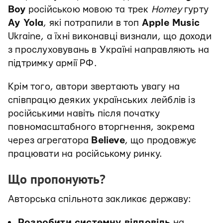
Boy
російською мовою та трек
Homey
гурту
Ay Yola
, які потрапили в топ
Apple Music
Ukraine, а їхні виконавці визнали, що доходи
з прослуховувань в Україні направляють на
підтримку армії РФ.
Крім того, автори звертають увагу на
співпрацю деяких українських лейблів із
російськими навіть після початку
повномасштабного вторгнення, зокрема
через агрегатора
Believe
, що продовжує
працювати на російському ринку.
Що пропонують?
Авторська спільнота закликає державу:
Розробити системну відповідь
на