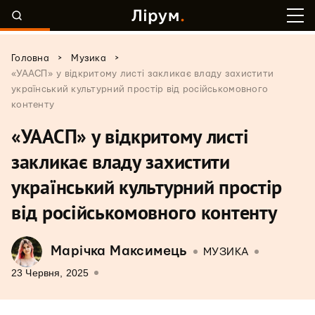
>
>
Головна
Музика
«УААСП» у відкритому листі закликає владу захистити
український культурний простір від російськомовного
контенту
«УААСП» у відкритому листі
закликає владу захистити
український культурний простір
від російськомовного контенту
Марічка Максимець
МУЗИКА
23 Червня, 2025