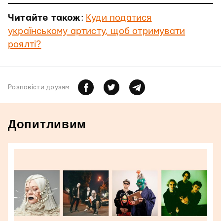
Читайте також
:
Куди податися
українському артисту, щоб отримувати
роялті?
Розповiсти друзям
Допитливим