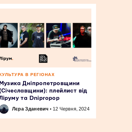
КУЛЬТУРА В РЕГІОНАХ
Музика Дніпропетровщини
(Січеславщини): плейлист від
Ліруму та Dnipropop
Лєра Зданевич
•
12 Червня, 2024