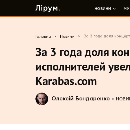
НОВИНИ
МУ
>
>
За 3 года доля концер
Головна
Новини
За 3 года доля ко
исполнителей увел
Karabas.com
Олексій Бондаренко
НОВИ