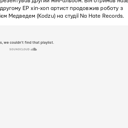
резентував другий міні-альбом. Він отримав наз
а другому EP хіп-хоп артист продовжив роботу з
 Медведем (Kodzu) на студії Na Hate Records.