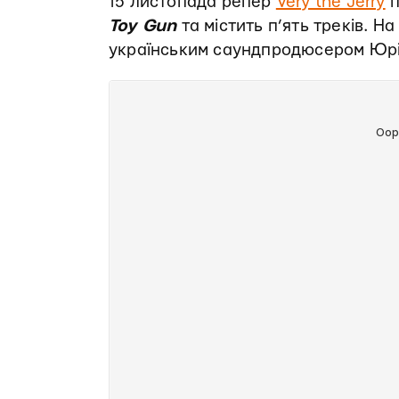
15 листопада репер
Very the Jerry
п
Toy Gun
та містить п’ять треків. Н
українським саундпродюсером Юрієм