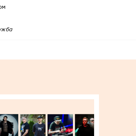
ом
ужба