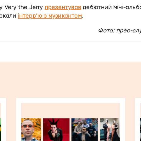
 Very the Jerry
презентував
дебютний міні-альб
ускали
інтерв’ю з музикантом
.
Фото: прес-сл