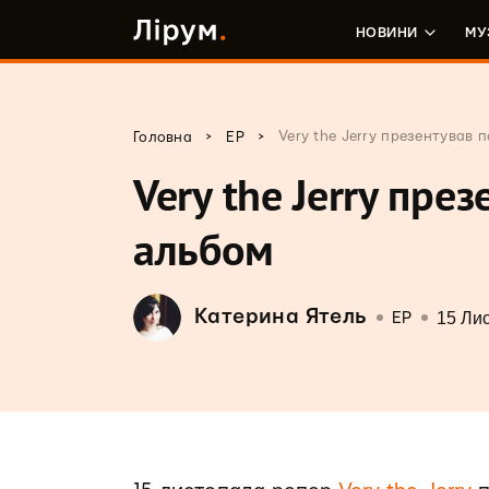
НОВИНИ
МУ
>
>
Very the Jerry презентував 
Головна
EP
Very the Jerry пре
альбом
Катерина Ятель
15 Ли
EP