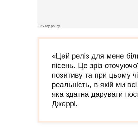
«Цей реліз для мене біл
пісень. Це зріз оточуюч
позитиву та при цьому чі
реальність, в якій ми всі
яка здатна дарувати пос
Джеррі.