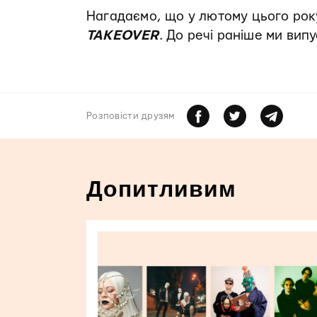
Нагадаємо, що у лютому цього року
TAKEOVER
. До речі раніше ми вип
Розповiсти друзям
Допитливим