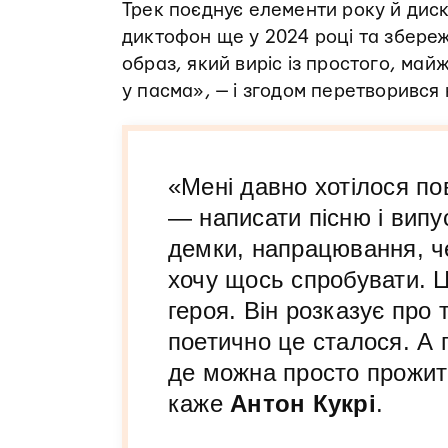
Трек поєднує елементи року й диск
диктофон ще у 2024 році та збереже
образ, який виріс із простого, май
у пасма», — і згодом перетворився н
«Мені давно хотілося по
— написати пісню і випус
демки, напрацювання, чер
хочу щось спробувати. 
героя. Він розказує про 
поетично це сталося. А 
де можна просто прожити
каже
Антон Кукрі
.