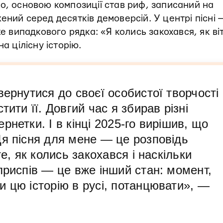
о, основою композиції став риф, записаний на
ний серед десятків демоверсій. У центрі пісні 
же випадкового рядка: «Я колись закохався, як ві
а цілісну історію.
вернутися до своєї особистої творчості
тити її. Довгий час я збирав різні
нетки. І в кінці 2025-го вирішив, що
Ця пісня для мене — це розповідь
те, як колись закохався і наскільки
приспів — це вже інший стан: момент,
 цю історію в русі, потанцювати», —