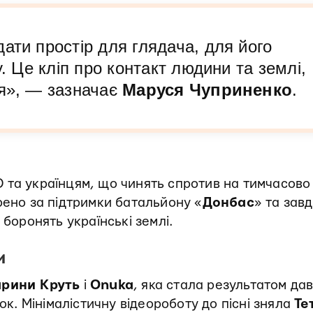
ати простір для глядача, для його
у. Це кліп про контакт людини та землі,
ня», — зазначає
Маруся Чуприненко
.
 та українцям, що чинять спротив на тимчасово
рено за підтримки батальйону «
Донбас
» та зав
 боронять українські землі.
и
рини Круть
і
Onuka
, яка стала результатом да
ток. Мінімалістичну відеороботу до пісні зняла
Те