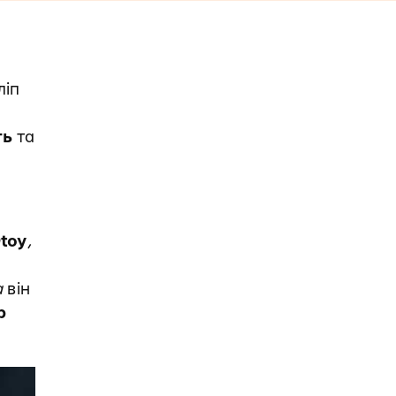
ліп
ть
та
toy
,
a
він
р