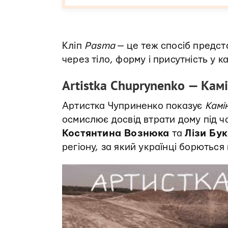
Кліп
Pasma
— це теж спосіб предста
через тіло, форму і присутність у ка
Artistka Chuprynenko — Кам
Артистка Чуприненко показує
Камі
осмислює досвід втрати дому під ча
Костянтина Вознюка
та
Лізи Бук
регіону, за який українці борються 