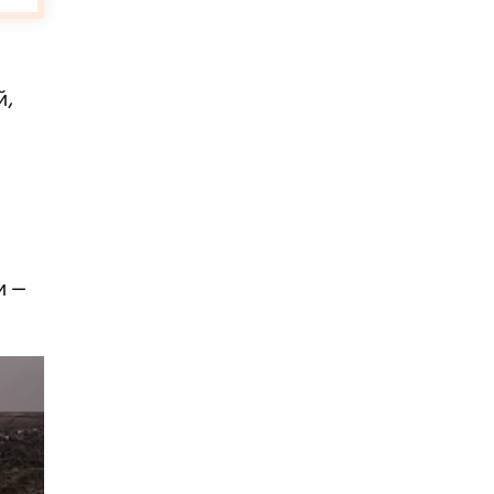
й,
и —