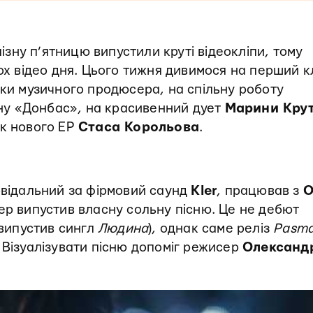
лізну п’ятницю випустили круті відеокліпи, тому
ох відео дня. Цього тижня дивимося на перший к
ьки музичного продюсера, на спільну роботу
ну «Донбас», на красивенний дует
Марини Кру
ек нового EP
Стаса Корольова
.
повідальний за фірмовий саунд
Kler
, працював з
O
ер випустив власну сольну пісню. Це не дебют
 випустив сингл
Людина
), однак саме реліз
Pasm
 Візуалізувати пісню допоміг режисер
Олександ