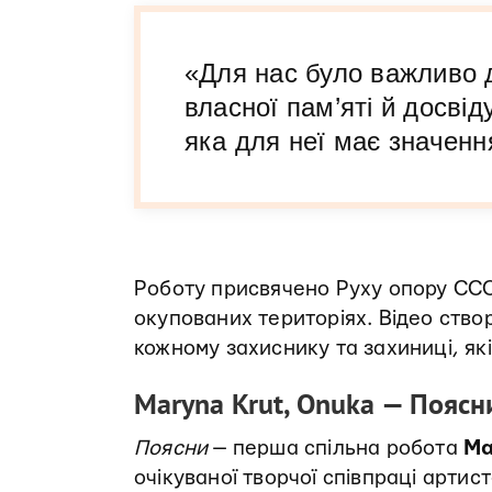
«Для нас було важливо д
власної пам’яті й досвід
яка для неї має значен
Роботу присвячено Руху опору ССО
окупованих територіях. Відео ство
кожному захиснику та захиниці, які
Maryna Krut, Onuka — Поясн
Поясни
— перша спільна робота
Ма
очікуваної творчої співпраці артис