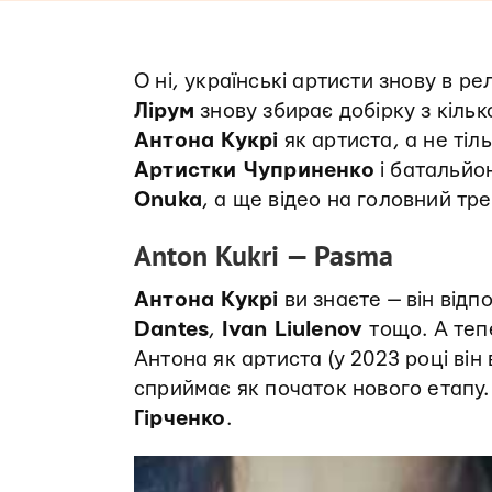
О ні, українські артисти знову в ре
Лірум
знову збирає добірку з кільк
Антона Кукрі
як артиста, а не тіл
Артистки Чуприненко
і батальйо
Onuka
, а ще відео на головний тр
Anton Kukri — Pasma
Антона Кукрі
ви знаєте — він від
Dantes
,
Ivan Liulenov
тощо. А теп
Антона як артиста (у 2023 році він
сприймає як початок нового етапу.
Гірченко
.