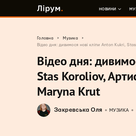
НОВИНИ
МУ
>
>
Головна
Музика
Відео дня: дивимося нові кліпи Anton Kukri, Sta
Відео дня: дивимос
Stas Koroliov, Арт
Maryna Krut
Закревська Оля
МУЗИКА