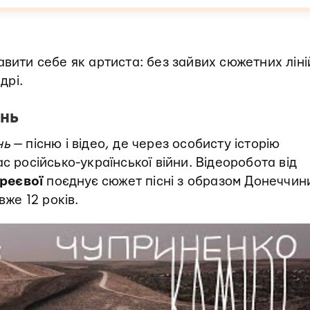
вити себе як артиста: без зайвих сюжетних ліні
дрі.
інь
нь
— пісню і відео, де через особисту історію
с російсько-української війни. Відеоробота від
реєвої
поєднує сюжет пісні з образом Донеччин
вже 12 років.