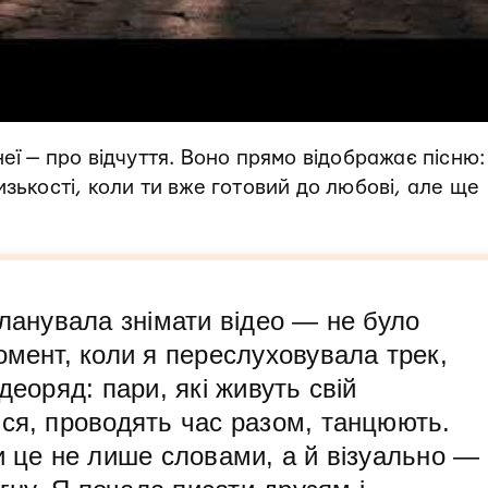
еї — про відчуття. Воно прямо відображає пісню:
зькості, коли ти вже готовий до любові, але ще
планувала знімати відео — не було
омент, коли я переслуховувала трек,
деоряд: пари, які живуть свій
ся, проводять час разом, танцюють.
и це не лише словами, а й візуально —