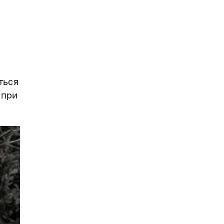
ться
 при