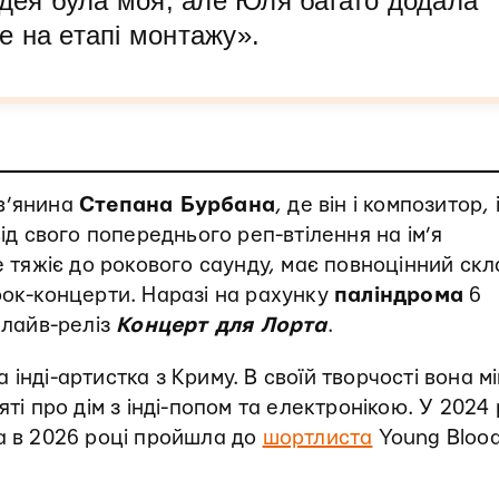
ідея була моя, але Юля багато додала
же на етапі монтажу».
ів’янина
Степана Бурбана
, де він і композитор, 
від свого попереднього реп-втілення на ім’я
 тяжіє до рокового саунду, має повноцінний скл
рок-концерти. Наразі на рахунку
паліндрома
6
 лайв-реліз
Концерт для Лорта
.
інді-артистка з Криму. В своїй творчості вона мі
ті про дім з інді-попом та електронікою. У 2024 
а в 2026 році пройшла до
шортлиста
Young Blood