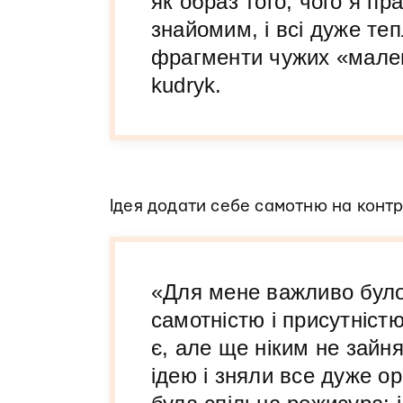
як образ того, чого я пр
знайомим, і всі дуже теп
фрагменти чужих «мален
kudryk.
Ідея додати себе самотню на контр
«Для мене важливо було
самотністю і присутніст
є, але ще ніким не зайн
ідею і зняли все дуже ор