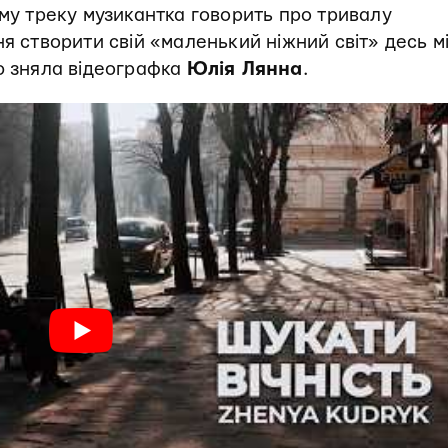
ому треку музикантка говорить про тривалу
ня створити свій «маленький ніжний світ» десь м
ю зняла відеографка
Юлія Лянна
.