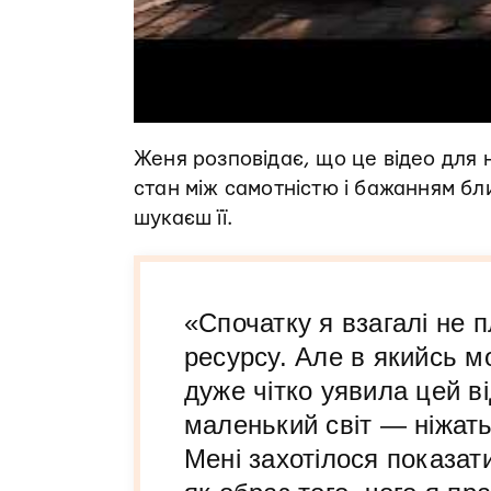
Женя розповідає, що це відео для н
стан між самотністю і бажанням бли
шукаєш її.
«Спочатку я взагалі не 
ресурсу. Але в якийсь м
дуже чітко уявила цей ві
маленький світ — ніжать
Мені захотілося показат