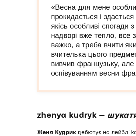
«Весна для мене особли
прокидається і здається
якісь особливі спогади з
надворі вже тепло, все з
важко, а треба вчити як
вчителька цього предмет
вивчив французьку, але
оспівуванням весни фр
zhenya kudryk —
шукати
Женя Кудрик
дебютує на лейблі ko