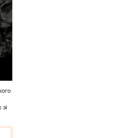
кого
 зі