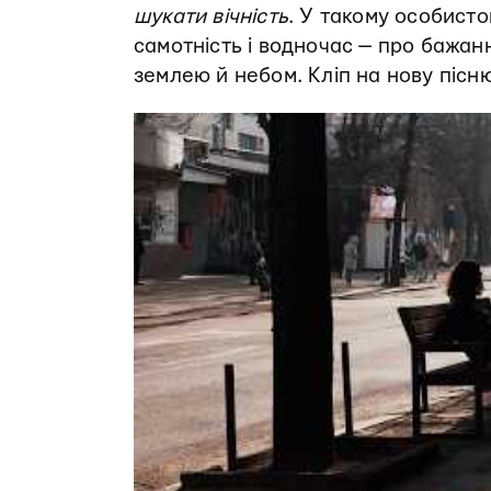
шукати вічність
. У такому особист
самотність і водночас — про бажан
землею й небом. Кліп на нову пісн