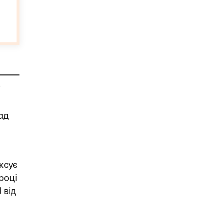
і
ад
ксує
році
 від