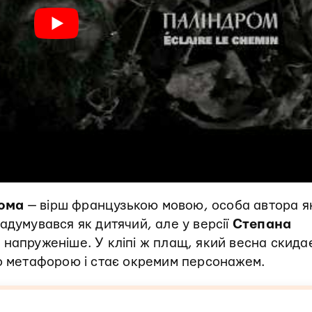
ома
— вірш французькою мовою, особа автора я
адумувався як дитячий, але у версії
Степана
напруженіше. У кліпі ж плащ, який весна скидає
то метафорою і стає окремим персонажем.