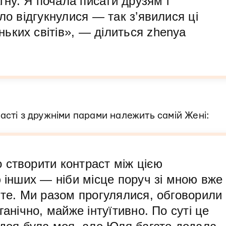
агну. Я почала писати друзям і
ло відгукнулися — так з’явилися ці
ьких світів», — ділиться zhenya
асті з дружніми парами належить самій Жені:
 створити контраст між цією
ю інших — ніби місце поруч зі мною вже
яте. Ми разом прогулялися, обговорили
ганічно, майже інтуїтивно. По суті це