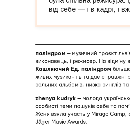
була спільна режисура: 
від себе — і в кадрі, і в
паліндром
— музичний проєкт льв
виконавець, і режисер. На відміну 
Кашляючий Ед
,
паліндром
більше
живих музикантів та дає справжні 
сольних альбомів, низка синглів та
zhenya kudryk
— молода українська 
особисті теми пошуків себе та пам’я
Женя взяла участь у Mirage Camp, 
Jäger Music Awards.