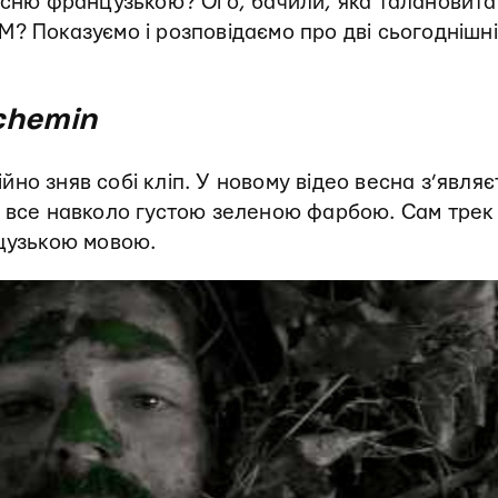
пісню французькою? Ого, бачили, яка талановита
? Показуємо і розповідаємо про дві сьогоднішні
 chemin
йно зняв собі кліп. У новому відео весна з’являє
є все навколо густою зеленою фарбою. Сам трек
нцузькою мовою.