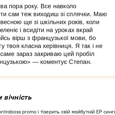
ва пора року. Все навколо
 ти сам теж виходиш зі сплячки. Маю
 весною ще зі шкільних років, коли
еленіє і всидіти на уроках вкрай
ийсь вірш з французької мови, бо
у твоя класна керівниця. Я так і не
 саме зараз закриваю цей пробіл
анцузькою» — коментує Степан.
 вічність
ntrabass promo і тізерить свій майбутній EP син