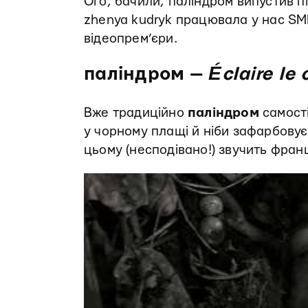
Ого, бачили, паліндром випустив 
zhenya kudryk працювала у нас SMM
відеопрем’єри.
паліндром —
Éclaire le
Вже традиційно
паліндром
самості
у чорному плащі й ніби зафарбову
цьому (несподівано!) звучить фра