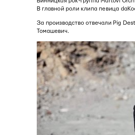
Винницкая рок-группа Martovi Orc
В главной роли клипа певица daKo
За производство отвечали Pig Dest
Томашевич.