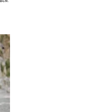
ься
.