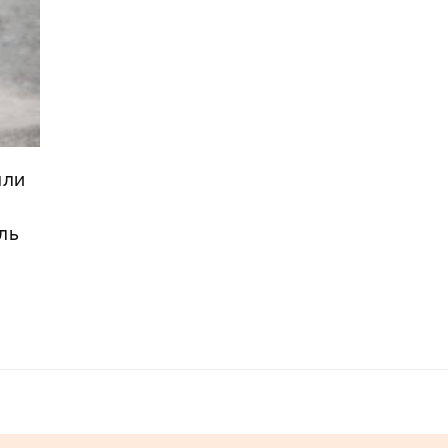
али
ль