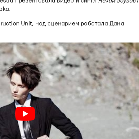
hestra презентовала видео и сингл
Нехай збуваєт
oka.
ruction Unit, над сценарием работала Дана