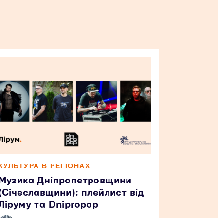
КУЛЬТУРА В РЕГІОНАХ
Музика Дніпропетровщини
(Січеславщини): плейлист від
Ліруму та Dnipropop