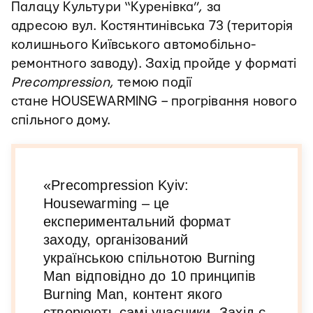
Палацу Культури “Куренівка”, за
адресою
вул. Костянтинівська 73 (територія
колишнього Київського автомобільно-
ремонтного заводу).
Захід пройде у форматі
Precompression
, темою події
стане
HOUSEWARMING – прогрівання нового
спільного дому.
«Precompression Kyiv:
Housewarming – це
експериментальний формат
заходу, організований
українською спільнотою Burning
Man відповідно до 10 принципів
Burning Man, контент якого
створюють самі учасники.
Захід є