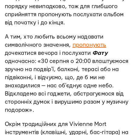
порядку невипадково, тож для глибшого
сприйняття пропонують послухати альбом
від початку і до кінця.
А тим, хто любить всьому надавати
символічного значення,
пропонують
дочекатися вечора і послухати
Фату
одночасно: «30 серпня о 20:00 влаштуємося
зручно на подвірʼї, балконі, терасі або на
підвіконні, і відчуємо, що, де б ми не
знаходилися — нас обʼєднує одне небо.
Відкладемо всі гаджети, абстрагуємося від
сторонніх думок і вирушимо разом у музичну
подорож».
Окрім традиційних для Vivienne Mort
інструментів (клавішні, ударні, бас-гітара) на