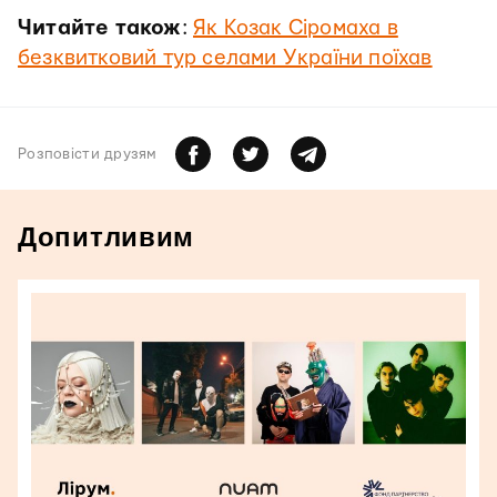
Читайте також
:
Як Козак Сіромаха в
безквитковий тур селами України поїхав
Розповiсти друзям
Допитливим