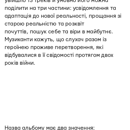
увійшло 13 треків й умовно його можна
поділити на три частини: усвідомлення та
адаптація до нової реальності, прощання зі
старою реальністю та розквіт
почуттів, пошук себе та віри в майбутнє.
Музиканти кажуть, що слухач разом із
героїнею проживе перетворення, які
відбувалися в її свідомості протягом двох
років війни.
Назва альбому має два значення: