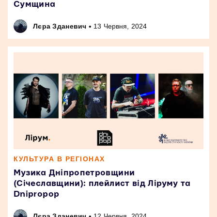
Сумщина
•
Лєра Зданевич
13 Червня, 2024
КУЛЬТУРА В РЕГІОНАХ
Музика Дніпропетровщини
(Січеславщини): плейлист від Ліруму та
Dnipropop
•
Лєра Зданевич
12 Червня, 2024