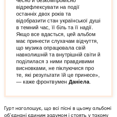
чесно й безкомпромісно
відрефлексувати на події
останніх двох років та
відобразити стан української душі
в темний час, її біль та її надії.
Якщо все вдасться, цей альбом
має принести слухачам відчуття,
що музика опрацювала свій
навколишній та внутрішній світи й
поділилася з ними правдивими
висновками, не піклуючися про
те, які результати їй це принесе»,
— каже фронтвумен
Даніела
.
Гурт наголошує, що всі пісні в цьому альбомі
обʼєднані єдиним задумом і стоять у такому