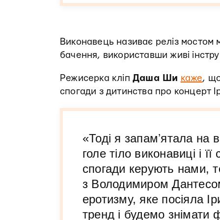
Виконавець називає реліз мостом м
бачення, використавши живі інструм
Режисерка кліп
Даша Ши
каже
, щ
спогади з дитинства про концерт Ір
«Тоді я запамʼятала на в
голе тіло виконавиці і її
спогади керують нами, 
з Володимиром Дантесом
еротизму, яке посіяла І
тренд і будемо знімати 