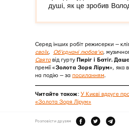
душі, як це зробив Воло
Серед інших робіт режисерки — клі
своїх
,
Об’єднані любов’ю
, музично
Свята
від гурту
Пиріг і Батіг.
Даш
премії «
Золота Зоря Лірум
», яка 
на подію — за
посиланням
.
Читайте також
:
У Києві вдруге пр
«Золота Зоря Лірум»
Розповiсти друзям