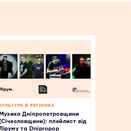
КУЛЬТУРА В РЕГІОНАХ
Музика Дніпропетровщини
(Січеславщини): плейлист від
Ліруму та Dnipropop