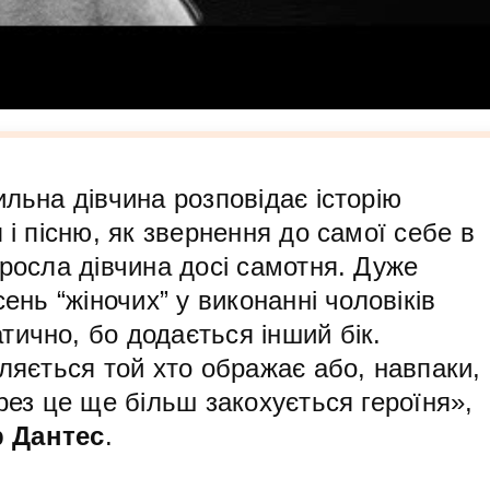
ильна дівчина розповідає історію
 і пісню, як звернення до самої себе в
оросла дівчина досі самотня. Дуже
сень “жіночих” у виконанні чоловіків
ично, бо додається інший бік.
вляється той хто ображає або, навпаки,
ерез це ще більш закохується героїня»,
 Дантес
.