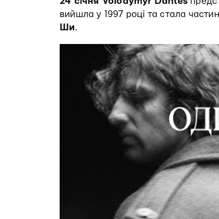
24 січня Volodymyr Dantes
предст
вийшла у 1997 році та стала част
Ши
.