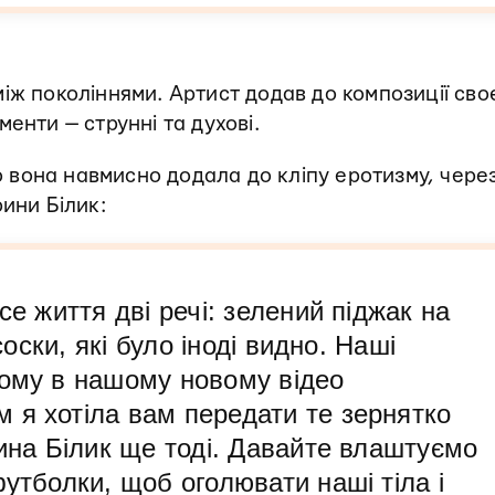
іж поколіннями. Артист додав до композиції сво
енти — струнні та духові.
о вона навмисно додала до кліпу еротизму, чере
ини Білик:
се життя дві речі: зелений піджак на
 соски, які було іноді видно. Наші
тому в нашому новому відео
 я хотіла вам передати те зернятко
рина Білик ще тоді. Давайте влаштуємо
футболки, щоб оголювати наші тіла і