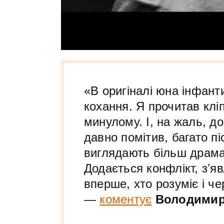
«В оригіналі юна інфант
кохання. Я прочитав кліп
минулому. І, на жаль, д
давно помітив, багато пі
виглядають більш драмат
Додається конфлікт, зʼя
вперше, хто розуміє і ч
—
коментує
Володимир