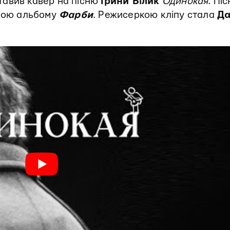
авив кавер на пісню
Ірини Білик
Одинокая
. Піс
иною альбому
Фарби
. Режисеркою кліпу стала
Д