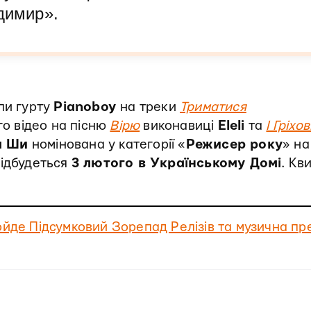
димир».
пи гурту
Pianoboy
на треки
Триматися
го відео на пісню
Вірю
виконавиці
Eleli
та
І Гріхов
а Ши
номінована у категорії «
Режисер року
» на
відбудеться
3 лютого в Українському Домі
. Кв
ойде Підсумковий Зорепад Релізів та музична пр