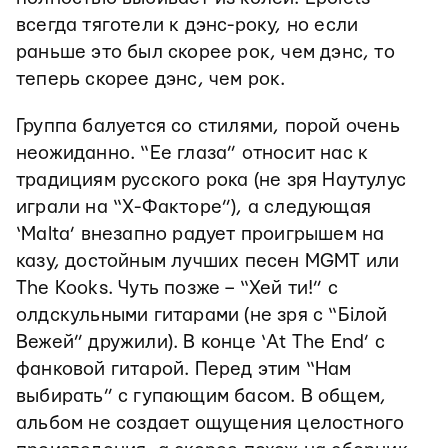
всегда тяготели к дэнс-року, но если
раньше это был скорее рок, чем дэнс, то
теперь скорее дэнс, чем рок.
Группа балуется со стилями, порой очень
неожиданно. “Ее глаза” относит нас к
традициям русского рока (не зря Наутулус
играли на “Х-Факторе”), а следующая
‘Malta’ внезапно радует проигрышем на
казу, достойным лучших песен MGMT или
The Kooks. Чуть позже – “Хей ти!” с
олдскульными гитарами (не зря с “Білой
Вежей” дружили). В конце ‘At The End’ с
фанковой гитарой. Перед этим “Нам
выбирать” с гупающим басом. В общем,
альбом не создает ощущения целостного