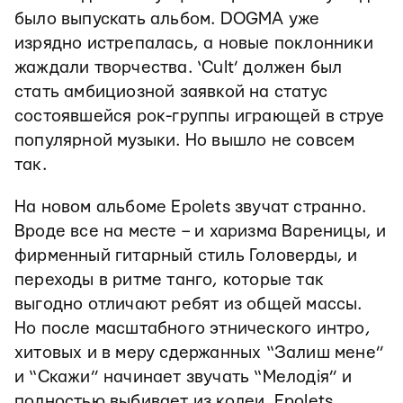
было выпускать альбом. DOGMA уже
изрядно истрепалась, а новые поклонники
жаждали творчества. ‘Cult’ должен был
стать амбициозной заявкой на статус
состоявшейся рок-группы играющей в струе
популярной музыки. Но вышло не совсем
так.
На новом альбоме Epolets звучат странно.
Вроде все на месте – и харизма Вареницы, и
фирменный гитарный стиль Головерды, и
переходы в ритме танго, которые так
выгодно отличают ребят из общей массы.
Но после масштабного этнического интро,
хитовых и в меру сдержанных “Залиш мене”
и “Скажи” начинает звучать “Мелодія” и
полностью выбивает из колеи. Epolets