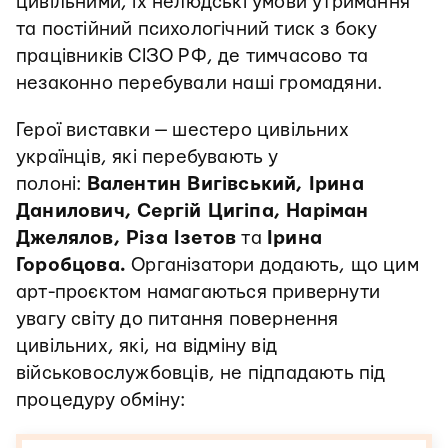
цивільними, їх нелюдські умови утримання
та постійний психологічний тиск з боку
працівників СІЗО РФ, де тимчасово та
незаконно перебували наші громадяни.
Герої виставки — шестеро цивільних
українців, які перебувають у
полоні:
Валентин Вигівський, Ірина
Данилович, Сергій Цигіпа, Наріман
Джелялов, Різа Ізетов
та
Ірина
Горобцова.
Організатори додають, що цим
арт-проєктом намагаються привернути
увагу світу до питання повернення
цивільних, які, на відміну від
військовослужбовців, не підпадають під
процедуру обміну: