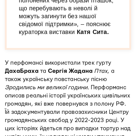
полонених через образи пташок,
що перебувають в неволі й
можуть загинути без нашої
свідомої підтримки»
,
– пояснює
кураторка виставки
Катя Сита.
У перфомансі використали трек гурту
ДахаБраха
та
Сергія
Жадана
Птах
, а
також українську повстанську пісню
Зродились ми великої години.
Перформанс
описав реальні історії українських цивільних
громадян, які вже повернувся з полону РФ.
Їй задокументували правозахисники Центру
громадянських свобод у 2022-2023 році. У
цих історіях йдеться про випадки тортур над