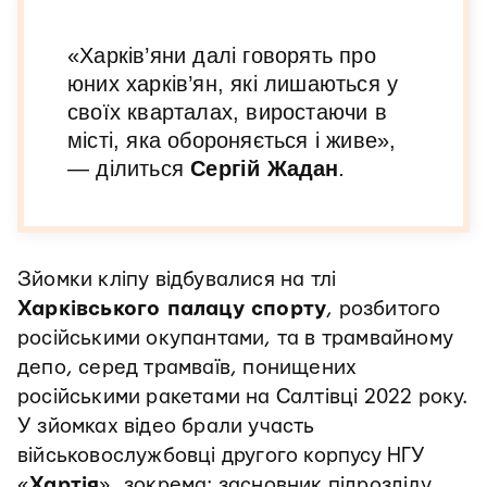
«Харків’яни далі говорять про
юних харків’ян, які лишаються у
своїх кварталах, виростаючи в
місті, яка обороняється і живе»,
— ділиться
Сергій Жадан
.
Зйомки кліпу відбувалися на тлі
Харківського палацу спорту
, розбитого
російськими окупантами, та в трамвайному
депо, серед трамваїв, понищених
російськими ракетами на Салтівці 2022 року.
У зйомках відео брали участь
військовослужбовці другого корпусу НГУ
«
Хартія
», зокрема: засновник підрозділу