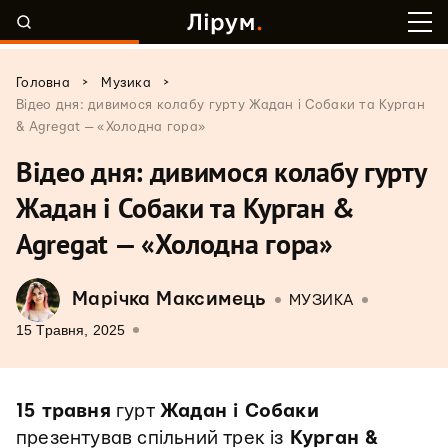
>
>
Головна
Музика
Відео дня: дивимося колабу гурту Жадан і Собаки та Курган
& Agregat — «Холодна гора»
Відео дня: дивимося колабу гурту
Жадан і Собаки та Курган &
Agregat — «Холодна гора»
Марічка Максимець
МУЗИКА
15 Травня, 2025
15 травня
гурт
Жадан і Собаки
презентував спільний трек із
Курган &