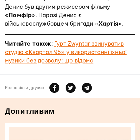
Денис був другим режисером фільму
«
Памфір
». Наразі Денис є
військовослужбовцем бригади «
Хартія
».
Читайте також
:
Гурт Zwyntar звинуватив
студію «Квартал 95» у використанні їхньої
музики без дозволу: що відомо
Розповiсти друзям
Допитливим