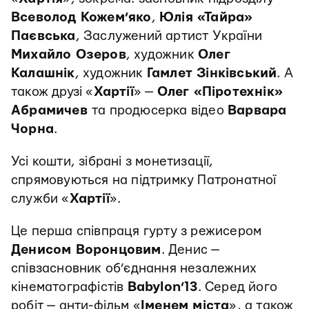
Всеволод Кожем’яко
,
Юлія «Тайра»
Паєвська
, Заслужений артист України
Михайло Озеров
, художник
Олег
Калашнік
, художник
Гамлет Зінківський
. А
також друзі «
Хартії
» —
Олег «Піротехнік»
Абрамичев
та продюсерка відео
Варвара
Чорна
.
Усі кошти, зібрані з монетизації,
спрямовуються на підтримку Патронатної
служби «
Хартії
».
Це перша співпраця гурту з режисером
Денисом Воронцовим
. Денис —
співзасновник об’єднання незалежних
кінематографістів
Babylon’13
. Серед його
робіт — анти-фільм «
Іменем міста
», а також