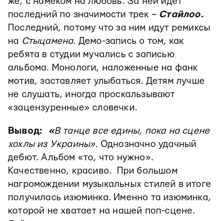
же, с намеком на любовь. За ней идет
последний по значимости трек –
Стайлоо.
Последний, потому что за ним идут ремиксы
на
Стыцамена
. Демо-запись о том, как
ребята в студии мучались с записью
альбома. Монологи, наложенные на фанк
мотив, заставляет улыбаться. Детям лучше
не слушать, иногда проскальзывают
«зацензуренные» словечки.
Вывод:
«
В танце все едины, пока на сцене
хохлы из Украины».
Однозначно удачный
дебют.
Альбом «то, что нужно».
Качественно, красиво. При большом
нагромождении музыкальных стилей в итоге
получилась изюминка. Именно та изюминка,
которой не хватает на нашей поп-сцене.