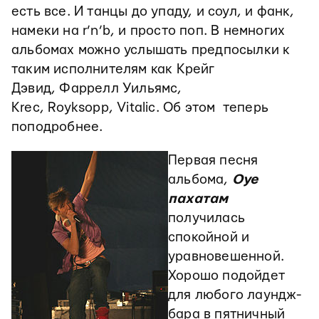
есть все. И танцы до упаду, и соул, и фанк,
намеки на r’n’b, и просто поп. В немногих
альбомах можно услышать предпосылки к
таким исполнителям как Крейг
Дэвид, Фаррелл Уильямс,
Krec, Royksopp, Vitalic. Об этом теперь
поподробнее.
Первая песня
альбома,
Оуе
пахатам
получилась
спокойной и
уравновешенной.
Хорошо подойдет
для любого лаундж-
бара в пятничный