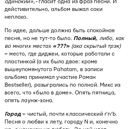
одинокий»,-
гласит одна из фраз песни. И
дейстивительно, альбом выжал соки
неплохо.
По идее, дальше должна быть спокойная
песня, но не тут-то было.
Полный,
либо, как
во многих
местах
«???»
(ака скрытый трэк)
–
место, где диджеи, которые работали с
пластинкой (а их было двое: кроме
вышеупомянутого Pahatam, в записи
альбома принимал участие Роман
Bestseller), разыгрались по полной. Микс из
всего, что «было в доме». Опять пятница,
опять лаунж-зона.
Город
–
чистый, почти классический r’n’b.
Песня о любви к лету, городу N и, конечно