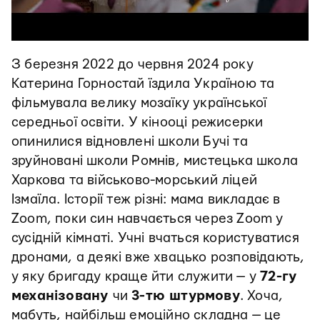
З березня 2022 до червня 2024 року
Катерина Горностай їздила Україною та
фільмувала велику мозаїку української
середньої освіти. У кінооці режисерки
опинилися відновлені школи Бучі та
зруйновані школи Ромнів, мистецька школа
Харкова та військово-морський ліцей
Ізмаїла. Історії теж різні: мама викладає в
Zoom, поки син навчається через Zoom у
сусідній кімнаті. Учні вчаться користуватися
дронами, а деякі вже хвацько розповідають,
у яку бригаду краще йти служити — у
72-гу
механізовану
чи
3-тю штурмову
. Хоча,
мабуть, найбільш емоційно складна — це