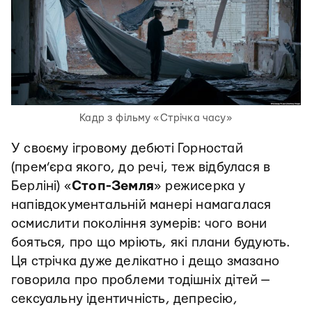
Кадр з фільму «Стрічка часу»
У своєму ігровому дебюті Горностай
(прем’єра якого, до речі, теж відбулася в
Берліні) «
Стоп-Земля
» режисерка у
напівдокументальній манері намагалася
осмислити покоління зумерів: чого вони
бояться, про що мріють, які плани будують.
Ця стрічка дуже делікатно і дещо змазано
говорила про проблеми тодішніх дітей —
сексуальну ідентичність, депресію,