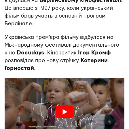
відбулася на
Берлінському кінофестивалі
.
Це вперше з 1997 року, коли український
фільм брав участь в основній програмі
Берлінале.
Українська прем’єра фільму відбулася на
Міжнародному фестивалі документального
кіно
Docudays
. Кінокритик
Ігор Кромф
розповідає про нову стрічку
Катерини
Горностай
.