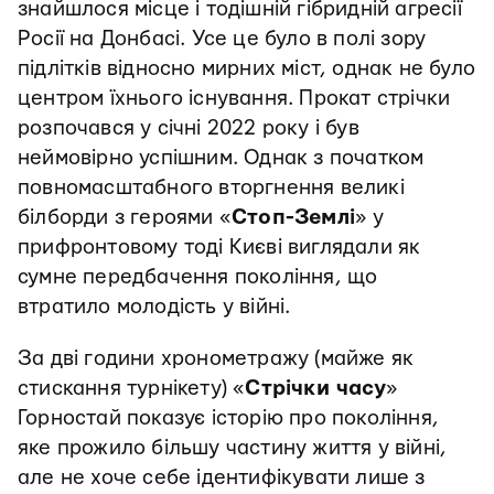
знайшлося місце і тодішній гібридній агресії
Росії на Донбасі. Усе це було в полі зору
підлітків відносно мирних міст, однак не було
центром їхнього існування. Прокат стрічки
розпочався у січні 2022 року і був
неймовірно успішним. Однак з початком
повномасштабного вторгнення великі
білборди з героями «
Стоп-Землі
» у
прифронтовому тоді Києві виглядали як
сумне передбачення покоління, що
втратило молодість у війні.
За дві години хронометражу (майже як
стискання турнікету) «
Стрічки часу
»
Горностай показує історію про покоління,
яке прожило більшу частину життя у війні,
але не хоче себе ідентифікувати лише з