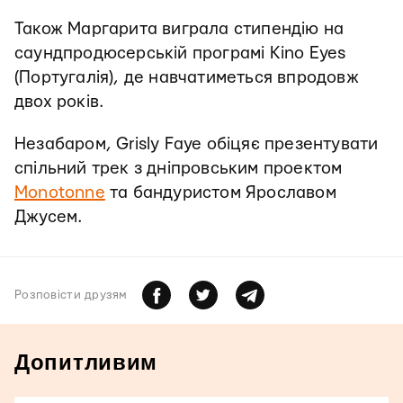
Також
Маргарита виграла стипендію на
саундпродюсерській програмі
Kino Eyes
(Португалія), де навчатиметься впродовж
двох років.
Незабаром, Grisly Faye обіцяє презентувати
спільний трек з дніпровським проектом
Monotonne
та бандуристом Ярославом
Джусем.
Розповiсти друзям
Допитливим