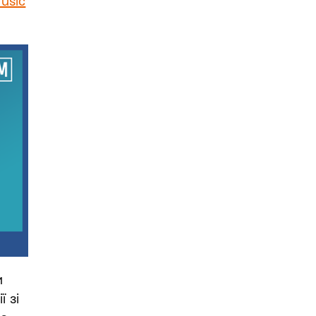
Music
и
 зі