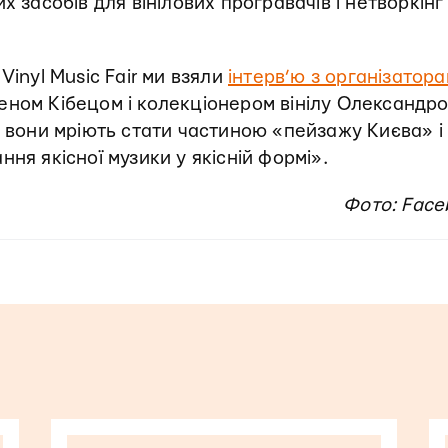
х засобів для вінілових програвачів і нетворкінг
Vinyl Music Fair ми взяли
інтерв’ю з організатор
еном Кібецом і колекціонером вінілу Олександр
о вони мріють стати частиною «пейзажу Києва» і
ня якісної музики у якісній формі».
Фото: Face