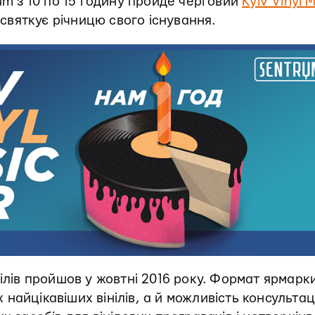
um з 10 по 15 годину пройде черговий
Kyiv Vinyl 
 святкує річницю свого існування.
нілів пройшов у жовтні 2016 року. Формат ярмарк
айцікавіших вінілів, а й можливість консультації