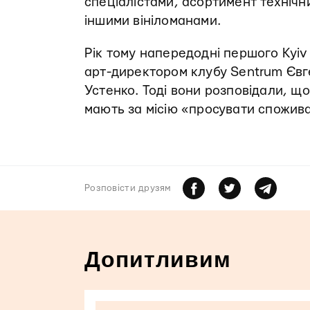
спеціалістами, асортимент технічни
іншими вініломанами.
Рік тому напередодні першого Kyiv 
арт-директором клубу Sentrum Євг
Устенко. Тоді вони розповідали, щ
мають за місію «просувати споживан
Розповiсти друзям
Допитливим