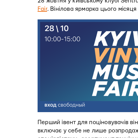
28 жовтня у київському клубі Sentr
Fair
. Вінілова ярмарка цього місяця
Перший івент для поціновувачів ві
включає у себе не лише розпродаж н