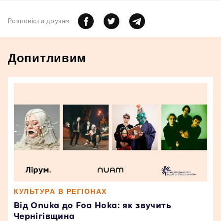
Розповiсти друзям
Допитливим
КУЛЬТУРА В РЕГІОНАХ
Від Onuka до Foa Hoka: як звучить
Чернігівщина