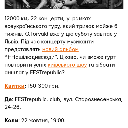
12000 км, 22 концерти, у рамках
всеукраїнського туру, який триває майже 6
тижнів, O.Torvald вже у цю суботу завітає у
Львів. Під час концерту музиканти
представлять
новий альбом
“#Нашілюдивсюди”. Цікаво, чи зможе гурт
повторити успіх
київського шоу
та зібрати
аншлаг у FESTrepublic?
Квитки
:
150-300 грн.
Де
:
FESTrepublic. club, вул. Старознесенська,
24-26
.
Коли
: 22 жовтня, 19:00.