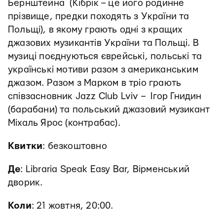
Бернштейна (Кібрік – це його родинне
прізвище, предки походять з України та
Польщі), в якому грають одні з кращих
джазових музикантів України та Польщі. В
музиці поєднуються єврейські, польські та
українські мотиви разом з американським
джазом. Разом з Марком в тріо грають
співзасновник Jazz Club Lviv – Ігор Гнидин
(барабани) та польський джазовий музикант
Міхаль Ярос (контрабас)
.
Квитки
: безкоштовно
Де
: Libraria Speak Easy Bar, Вірменський
дворик
.
Коли
: 21 жовтня, 20:00.