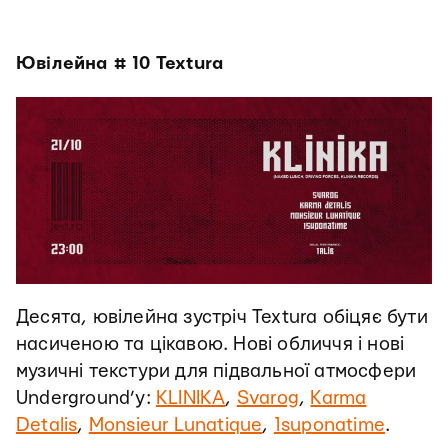
Ювілейна
# 10
Textura
Десята, ювілейна зустріч Textura обіцяє бути
насиченою та цікавою. Нові обличчя і нові
музичні текстури для підвальної атмосфери
Underground’y:
KLINIKA
,
Svarog
,
Karma
Detalis
,
Monsieur Lunatique
,
1suponatime
.