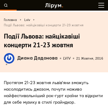
>
>
Головна
Lviv
Події Львова: найцікавіші концерти 21-23 жовтня
Події Львова: найцікавіші
концерти 21-23 жовтня
Диана Дадоновa
21 Жовтня, 2016
LVIV
Протягом 21-23 жовтня львів‘яни зможуть
насолодитись джазом, почути наживо
найфестивальніший рок-гурт країни та відкрити
для себе музику в стилі грайндкор.