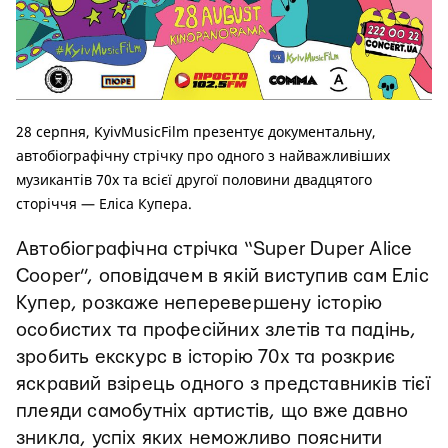
28 серпня, KyivMusicFilm презентує документальну,
автобіографічну стрічку про одного з найважливіших
музикантів 70х та всієї другої половини двадцятого
сторіччя — Еліса Купера.
Автобіографічна стрічка “Super Duper Alice
Cooper”, оповідачем в якій виступив сам Еліс
Купер, розкаже неперевершену історію
особистих та професійних злетів та падінь,
зробить екскурс в історію 70х та розкриє
яскравий взірець одного з представників тієї
плеяди самобутніх артистів, що вже давно
зникла, успіх яких неможливо пояснити