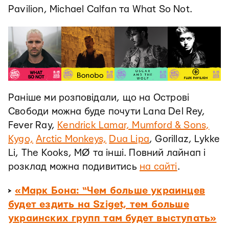
Pavilion, Michael Calfan та What So Not.
Раніше ми розповідали, що на Острові
Свободи можна буде почути Lana Del Rey,
Fever Ray,
Kendrick Lamar, Mumford & Sons,
Kygo,
Arctic Monkeys,
Dua Lipa
, Gorillaz, Lykke
Li, The Kooks, MØ та інші. Повний лайнап і
розклад можна подивитись
на сайті
.
>
«Марк Бона: “Чем больше украинцев
будет ездить на Sziget, тем больше
украинских групп там будет выступать»