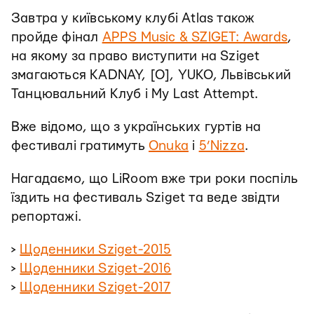
Завтра у київському клубі Atlas також
пройде фінал
APPS Music & SZIGET: Awards
,
на якому за право виступити на Sziget
змагаються KADNAY, [O], YUKO, Львівський
Танцювальний Клуб і My Last Attempt.
Вже відомо, що з українських гуртів на
фестивалі гратимуть
Onuka
i
5’Nizza
.
Нагадаємо, що LiRoom вже три роки поспіль
їздить на фестиваль Sziget та веде звідти
репортажі.
>
Щоденники Sziget-2015
>
Щоденники Sziget-2016
>
Щоденники Sziget-2017