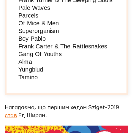
Frank Turner & The Sleeping Souls
Pale Waves
Parcels
Of Mice & Men
Superorganism
Boy Pablo
Frank Carter & The Rattlesnakes
Gang Of Youths
Alma
Yungblud
Tamino
Нагадаємо, що першим хедом Sziget-2019
став
Ед Ширан.