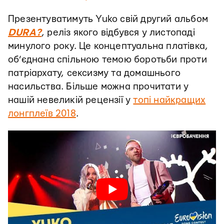
Презентуватимуть Yuko свій другий альбом
DURA?
, реліз якого відбувся у листопаді
минулого року. Це концептуальна платівка,
об’єднана спільною темою боротьби проти
патріархату, сексизму та домашнього
насильства. Більше можна прочитати у
нашій невеликій рецензії у
топі найкращих
лонгплеїв 2018
.