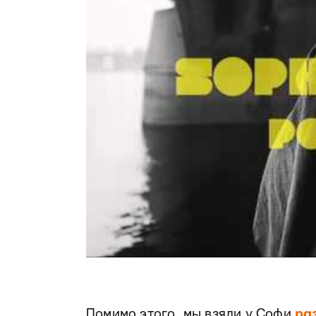
Помимо этого, мы взяли у Софи
ра