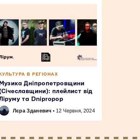
КУЛЬТУРА В РЕГІОНАХ
Музика Дніпропетровщини
(Січеславщини): плейлист від
Ліруму та Dnipropop
Лєра Зданевич
•
12 Червня, 2024