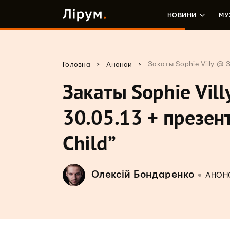
НОВИНИ
МУ
>
>
Закаты Sophie Villy @ 
Головна
Анонси
Закаты Sophie Vil
30.05.13 + презен
Child”
Олексій Бондаренко
АНОН