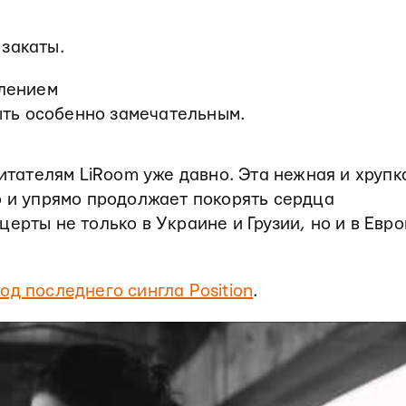
закаты.
плением
быть особенно замечательным.
читателям LiRoom уже давно. Эта нежная и хрупк
о и упрямо продолжает покорять сердца
ерты не только в Украине и Грузии, но и в Евро
од последнего сингла Position
.