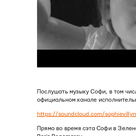
Послушать музыку Софи, в том чис
официальном канале исполнитель
https://soundcloud.com/sophievilly
Прямо во время сэта Софи в Зелен