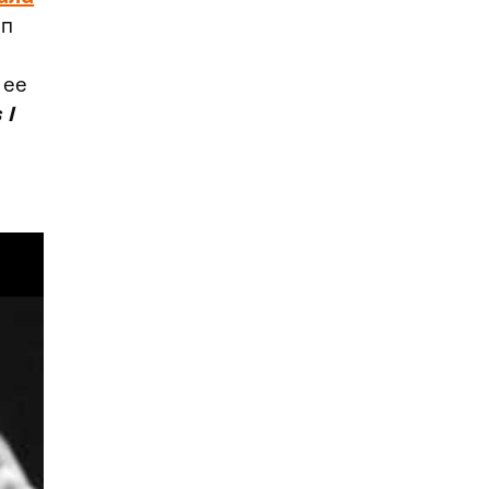
пп
 ее
 I