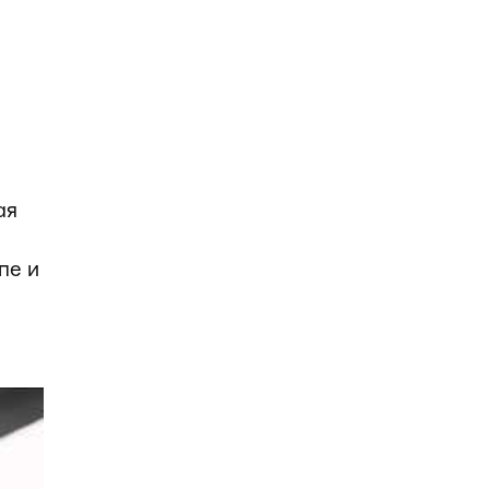
ая
пе и