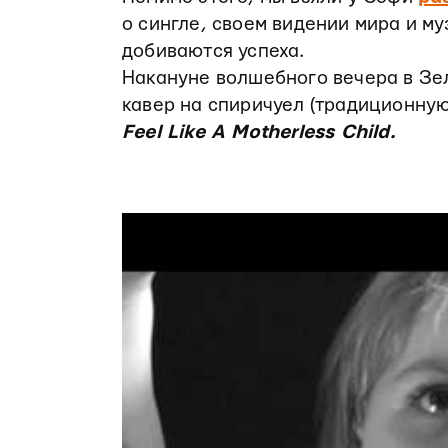
о сингле, своем видении мира и му
добиваются успеха.
Накануне волшебного вечера в Зеле
кавер на спиричуел (традиционну
Feel Like A Motherless Child.