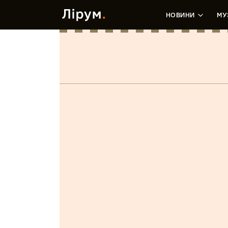
НОВИНИ
МУ
Розділ: Альбомы. Жанр ambient
Molded
CNEP02
Автор:
Syoda
Автор:
Shade Of Dru
август 2019
июнь 2019