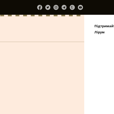
Підтримай
Лірум
ammit! We’re
Natural Storm
ack to Dystopia!
Автор:
Gamardah
Fungus
тор:
The Wicker Man
ноябрь 2019
март 2019