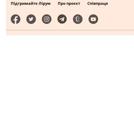
Підтримайте Лірум
Про проєкт
Співпраця