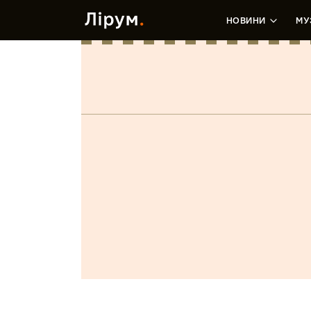
НОВИНИ
МУ
Розділ: Альбомы. Лейбл УМИГ 
Дикий кач
Жива
Автор:
Хас
Автор:
Kira Mazur
декабрь 2019
октябрь 2019