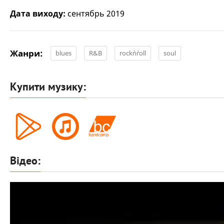
Дата виходу:
сентябрь 2019
Жанри:
blues
R&B
rock`n`roll
soul
Купити музику:
Відео: