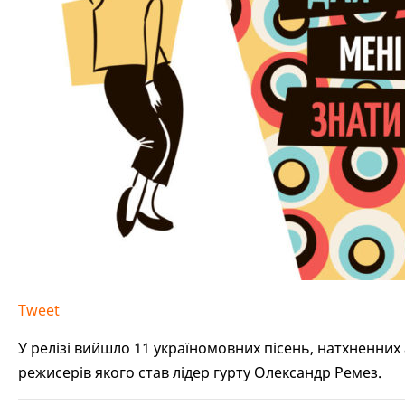
Tweet
У релізі вийшло 11 україномовних пісень, натхненни
режисерів якого став лідер гурту Олександр Ремез.