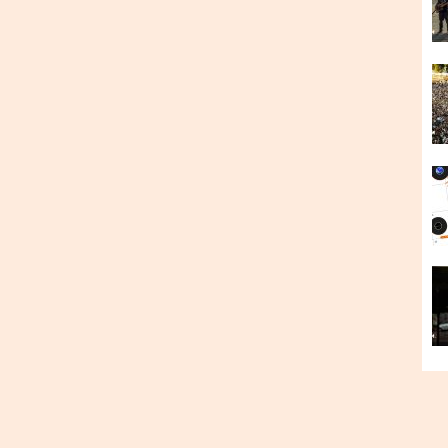
льбомом року за версією премії “НЕПОПСА”, від