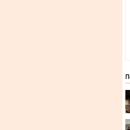
П
 Тартак. Наприкінці грудня 2009 року альбом був
фіційній сторінці гурту, а у квітні 2010 року –