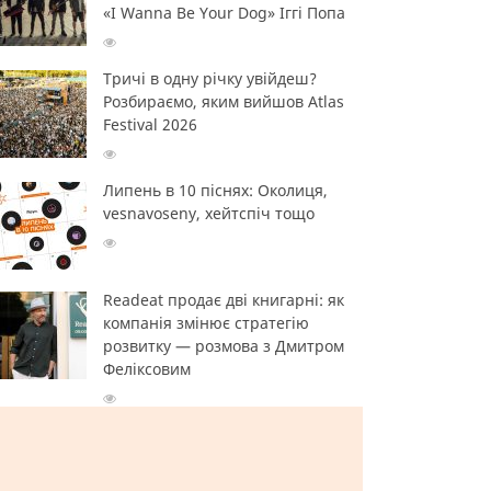
«I Wanna Be Your Dog» Іггі Попа
Тричі в одну річку увійдеш?
Розбираємо, яким вийшов Atlas
Festival 2026
Липень в 10 піснях: Околиця,
vesnavoseny, хейтспіч тощо
Readeat продає дві книгарні: як
компанія змінює стратегію
розвитку — розмова з Дмитром
Феліксовим