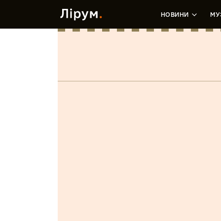
НОВИНИ
МУ
Опір Матеріалів
(LP)
Катерина Ятель
•
29 Травня, 2018