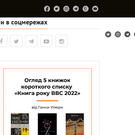
и в соцмережах
Підтримайте
Про
Співпраця
Лірум
проєкт