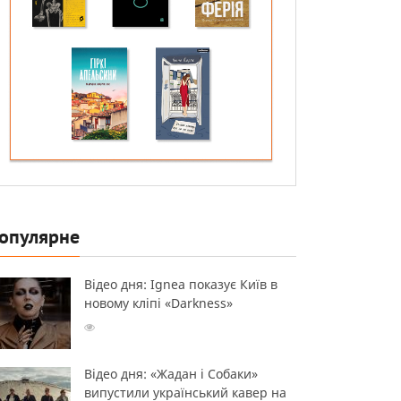
опулярне
Відео дня: Ignea показує Київ в
новому кліпі «Darkness»
Відео дня: «Жадан і Собаки»
випустили український кавер на