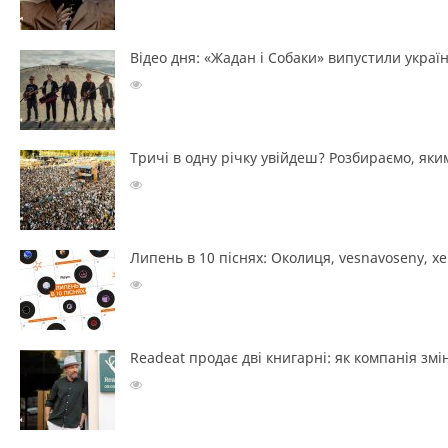
Відео дня: «Жадан і Собаки» випустили україн
Тричі в одну річку увійдеш? Розбираємо, яким
Липень в 10 піснях: Околиця, vesnavoseny, х
Readeat продає дві книгарні: як компанія з