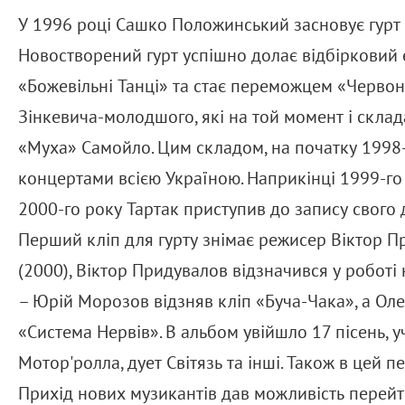
У 1996 році Сашко Положинський засновує гурт Т
Новостворений гурт успішно долає відбірковий е
«Божевільні Танці» та стає переможцем «Червон
Зінкевича-молодшого, які на той момент і склад
«Муха» Самойло. Цим складом, на початку 1998-
концертами всією Україною. Наприкінці 1999-го 
2000-го року Тартак приступив до запису свого 
Перший кліп для гурту знімає режисер Віктор Пр
(2000), Віктор Придувалов відзначився у роботі 
– Юрій Морозов відзняв кліп «Буча-Чака», а Оле
«Система Нервів». В альбом увійшло 17 пісень, у
Мотор'ролла, дует Світязь та інші. Також в цей
Прихід нових музикантів дав можливість перейт