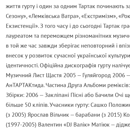
життя гурту і один за одним Тартак починають за
Сезону», «Лемківська Ватра», «Екстримізм», «Рок
Екзистенції». З того часу і до сьогодні Тартак г
лауреатом та переможцем різноманітних музичних
в той же час завжди зберігає неповторний і впіз
внесок у розвиток сучасної української культур
ідентичності. Офіційна дискографія гурту наліч
Музичний Лист Щастя 2005 — Гуляйгород 2006 — С
АнТАРТАКтида. Частина Друга Альбоми реміксів
Збірки: 2006 — Закліпані Пісні або Бачили Очі щ
більше 50 кліпів. Учасники гурту: Сашко Положин
(з 2005) Ярослав Вільчик — барабани (з 2015) К
(1997-2005) Валентин «DJ Валік» Матіюк — дідж