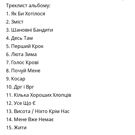
Треклист альбому:
1. Як Би Хотілося
2. Зміст
3. Шановні Бандити
4. Десь Там
5. Перший Крок
6. Люта Зима
7. Голос Крові
8. Почуй Мене
9. Косар
10. Дрг і Врг
11. Кілька Хороших Хлопців
12. Усе Що Є
13. Висота / Ніхто Крім Нас
14. Мене Вже Немає
15. Жити