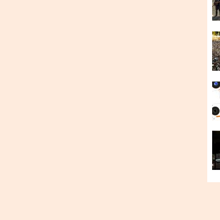
х закутках власного розуму, де з кожним треком
 естетика нагадує те, що можна почути на альбомі
ма
MPM
на
Summa
досягла того моменту, коли її
и охарактеризувати у рамках певного жанру. Що
таке, що можна називати сучасним арт-роком? А,
на має звучати у 2020 році? Так чи інакше, майже
но перемежовуються нойзовими елементами,
оку свідомості, а приємний вуху голос Чеботаренка
erbelly
, сварку сіамських близнюків у
Precious
віту у
Mantua
, та людей, які почали їсти шматочки