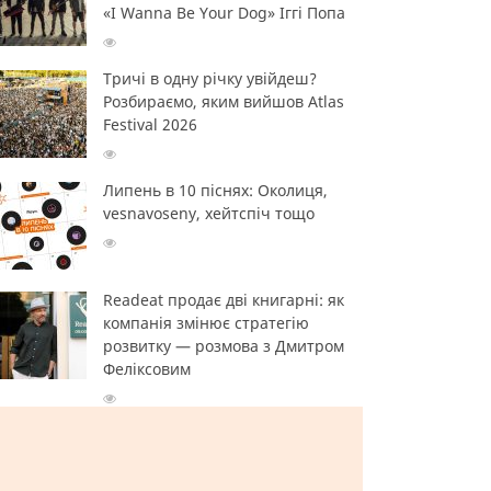
«I Wanna Be Your Dog» Іггі Попа
Тричі в одну річку увійдеш?
Розбираємо, яким вийшов Atlas
Festival 2026
Липень в 10 піснях: Околиця,
vesnavoseny, хейтспіч тощо
Readeat продає дві книгарні: як
компанія змінює стратегію
розвитку — розмова з Дмитром
Феліксовим