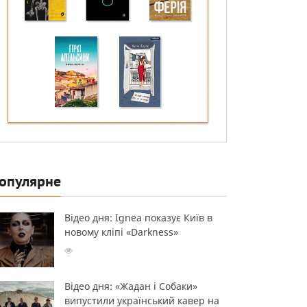
опулярне
Відео дня: Ignea показує Київ в
новому кліпі «Darkness»
Відео дня: «Жадан і Собаки»
випустили український кавер на