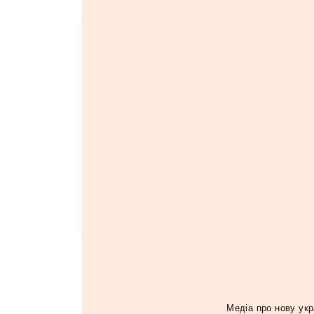
Тактика "видай новий альбом – зігра
– видай новий альбом" навіть довела
привидом. Проте саме такий імідж н
шлях від готичної естетики на
Street
депресивного року на
Sisters Loving 
(2016) до ембіентно-дроунових екс
Summa
(2019), гурт не втратив того 
атмосфери відчуженості, яка лейтмот
властива, мабуть, лише їм одним.
Якщо ви знайшли помилку, будь ласка, виділіть
Медiа про нову укр