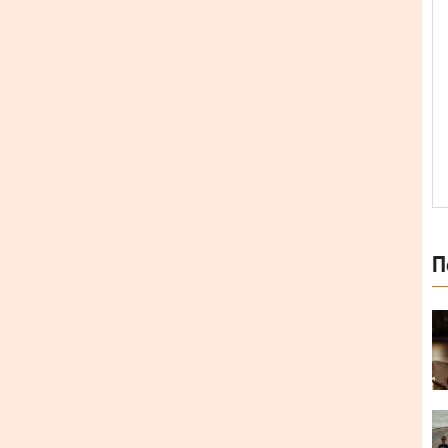
П
ersonal Murderer
, що вийшов у грудні 2019. Ось,
воїй рецензії: