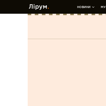
НОВИНИ
МУ
Summa
(LP)
Лєра Зданевич
•
7 Вересня, 2020