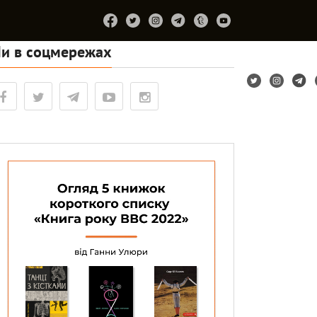
и в соцмережах
Підтримайте
Про
Співпраця
Лірум
проєкт