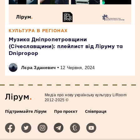
КУЛЬТУРА В РЕГІОНАХ
Музика Дніпропетровщини
(Січеславщини): плейлист від Ліруму та
Dnipropop
•
Лєра Зданевич
12 Червня, 2024
Медiа про нову українську культуру LiRoom
2012-2025 ©
Підтримайте Лірум
Про проєкт
Співпраця