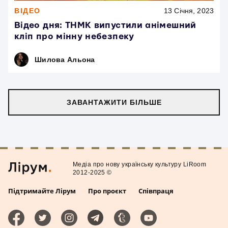
ВІДЕО
13 Січня, 2023
Відео дня: ТНМК випустили анімешний
кліп про мінну небезпеку
Шилова Альона
ЗАВАНТАЖИТИ БІЛЬШЕ
Медiа про нову українську культуру LiRoom
2012-2025 ©
Підтримайте Лірум
Про проєкт
Співпраця