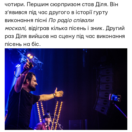
чотири. Першим сюрпризом став Діля. Він
з’явився під час другого в історії гурту
виконання пісні
По радіо співали
москалі,
відіграв кілька пісень і зник. Другий
раз Діля вийшов на сцену під час виконання
пісень на біс.