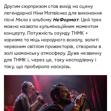
Другим сюрпризом став вихід на сцену
легендарної Ніни Матвієнко для виконання
пісні
Мила
з альбому
НєФормат
.
Цей трек
можна назвати кульмінаційним моментом
концерту. Потужність саунду ТНМК +
харизма та міць народного вокалу, залиті
червоним світлом прожекторів, створили в
залі шаманську атмосферу. Дуже незвичну
для ТНМК і, через це, таку несподівану і
таку, що пробирала наскрізь.