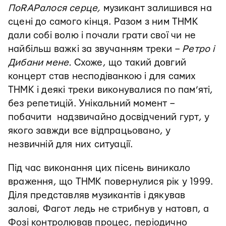
ПоRAPалося серце,
музикант залишився на
сцені до самого кінця. Разом з ним ТНМК
дали собі волю і почали грати свої чи не
найбільш важкі за звучанням треки –
Ретро і
Дибани мене.
Схоже, що такий довгий
концерт став несподіванкою і для самих
ТНМК і деякі треки виконувалися по пам’яті,
без репетицій. Унікальний момент –
побачити надзвичайно досвідчений гурт, у
якого завжди все відпрацьовано, у
незвичній для них ситуації.
Під час виконання цих пісень виникало
враження, що ТНМК повернулися рік у 1999.
Діля представляв музикантів і дякував
залові, Фагот ледь не стрибнув у натовп, а
Фозі контролював процес, періодично