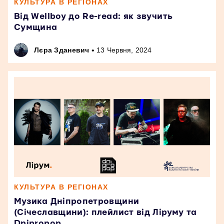
КУЛЬТУРА В РЕГІОНАХ
Від Wellboy до Re-read: як звучить
Сумщина
•
Лєра Зданевич
13 Червня, 2024
КУЛЬТУРА В РЕГІОНАХ
Музика Дніпропетровщини
(Січеславщини): плейлист від Ліруму та
Dnipropop