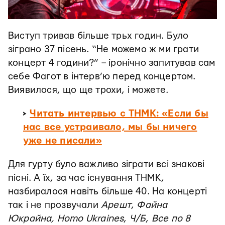
Виступ тривав більше трьх годин. Було
зіграно 37 пісень. “Не можемо ж ми грати
концерт 4 години?” – іронічно запитував сам
себе Фагот в інтерв’ю перед концертом.
Виявилося, що ще трохи, і можете.
>
Читать интервью с ТНМК: «Если бы
нас все устраивало, мы бы ничего
уже не писали»
Для гурту було важливо зіграти всі знакові
пісні. А їх, за час існування ТНМК,
назбиралося навіть більше 40. На концерті
так і не прозвучали
Арешт
,
Файна
Юкрайна,
Homo Ukraines
,
Ч/Б
,
Все по 8