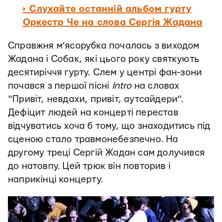
> Слухайте останній альбом гурту
Оркестр Че на слова Сергія Жадана
Справжня м’ясорубка почалась з виходом
Жадана і Собак, які цього року святкують
десятиріччя гурту. Слем у центрі фан-зони
почався з першої пісні
Intro
на словах
“Привіт, невдахи, привіт, аутсайдери”.
Дефіцит людей на концерті перестав
відчуватись хоча б тому, що знаходитись під
сценою стало травмонебезпечно. На
другому треці Сергій Жадан сам долучився
до натовпу. Цей трюк він повторив і
наприкінці концерту.