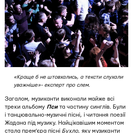
«Краще б не штовхались, а тексти слухали
уважніше»- експерт про слем.
Загалом, музиканти виконали майже всі
треки альбому
Пси
та частину синглів. Були
і танцювально-музичні пісні, і читання поезії
Жадана під музику. Найцікавішим моментом
стала прем’єра пісні
Бухло
, яку музиканти