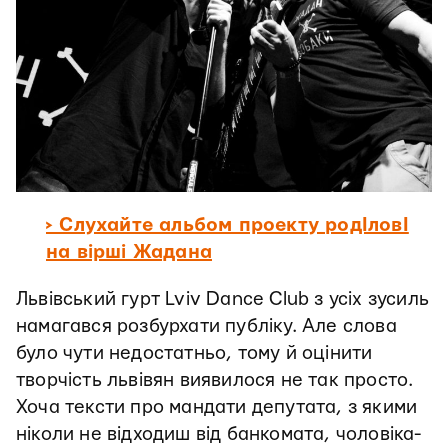
> Слухайте альбом проекту родІловІ
на вірші Жадана
Львівський гурт Lviv Dance Club з усіх зусиль
намагався розбурхати публіку. Але слова
було чути недостатньо, тому й оцінити
творчість львівян виявилося не так просто.
Хоча тексти про мандати депутата, з якими
ніколи не відходиш від банкомата, чоловіка-