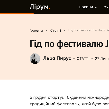
НОВИНИ
МУ
>
>
Гід по фестивалю JazzBez
Головна
Статті
Гід по фестивалю J
Лера Пирус
27 Лист
СТАТТІ
6 грудня стартує 10-денний міжнарод
традиційний фестиваль, який було зап