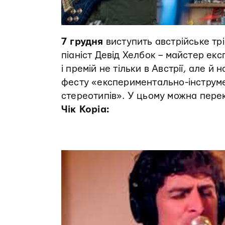
7 грудня
виступить австрійське тр
піаніст Девід Хелбок – майстер е
і премій не тільки в Австрії, але й
фесту «експериментально-інструме
стереотипів». У цьому можна пере
Чік Коріа: