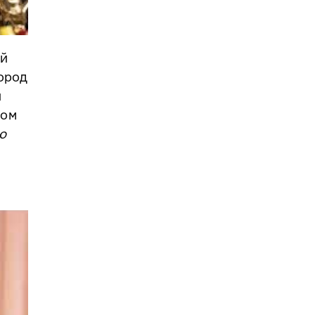
ий
ород
и
лом
ю