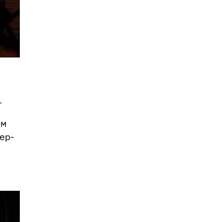
.
ом
ер-