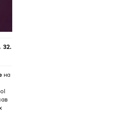
 32.
le
на
ol
сав
х