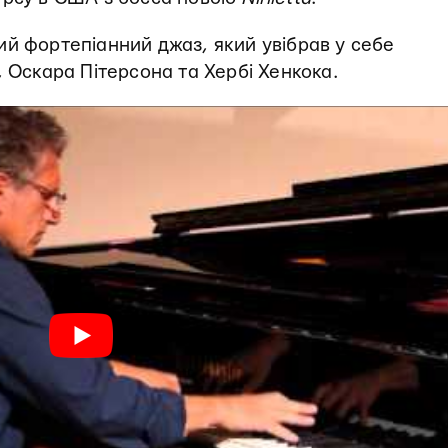
ий фортепіанний джаз, який увібрав у себе
, Оскара Пітерсона та Хербі Хенкока.