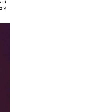
сти
z у