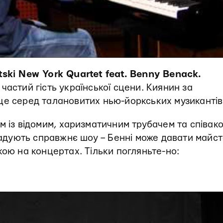
tski New York Quartet feat. Benny Benack
.
частий гість української сцени. Киянин за
це серед талановитих нью-йоркських музикантів
м із відомим, харизматичним трубачем та співак
агадують справжнє шоу – Бенні може давати майст
кою на концертах. Тільки погляньте-но: