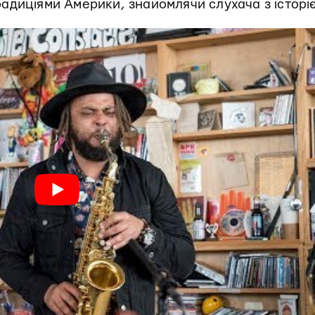
адиціями Америки, знайомлячи слухача з історі