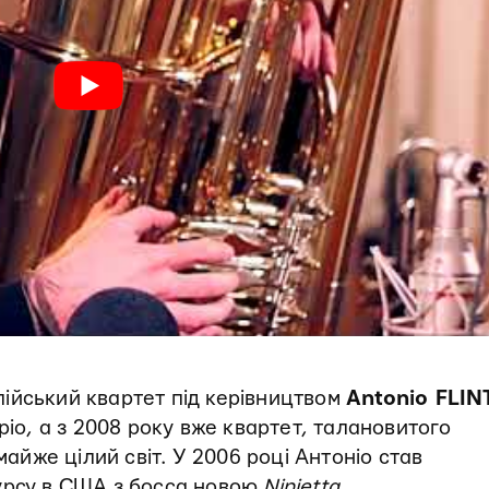
лійський квартет під керівництвом
Antonio FLIN
ріо, а з 2008 року вже квартет, талановитого
майже цілий світ. У 2006 році Антоніо став
урсу в США з босса новою
Ninietta
.