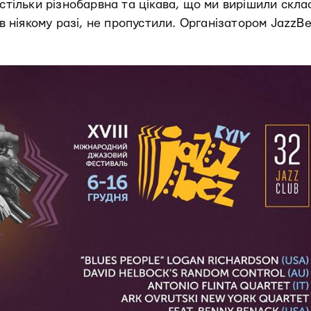
астільки різнобарвна та цікава, що ми вирішили скла
 в ніякому разі, не пропустили. Організатором JazzBe