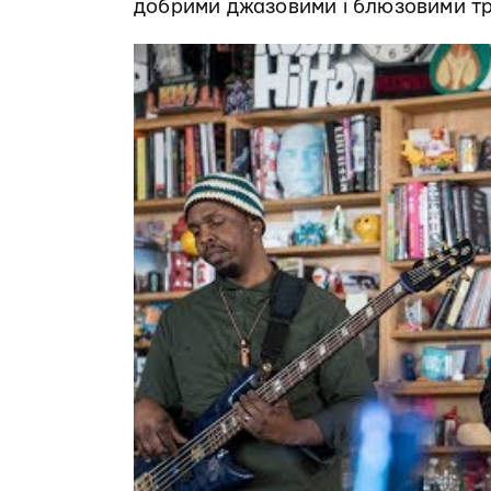
добрими джазовими і блюзовими тр