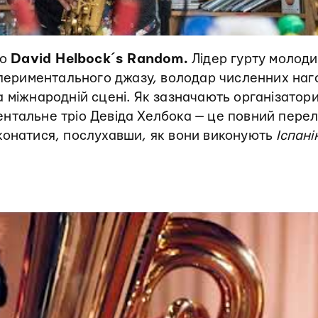
іо
David Helbock´s Random
.
Лідер гурту молод
кспериментального джазу, володар численних наг
 на міжнародній сцені. Як зазначають організатор
нтальне тріо Девіда Хелбока — це повний пере
конатися, послухавши, як вони виконують
Іспані