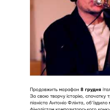
Продовжить марафон
8 грудня
іта
За свою творчу історію, спочатку т
піаніста Антоніо Флінта, об’їздило 
фіналістом композиторського конк