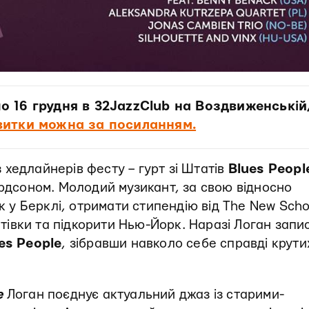
о 16 грудня в 32JazzClub на Воздвиженській,
витки можна за посиланням.
хедлайнерів фесту – гурт зі Штатів
Blues Peop
ардсоном. Молодий музикант, за свою відносно
ік у Берклі, отримати стипендію від The New Scho
латівки та підкорити Нью-Йорк. Наразі Логан запи
es People
, зібравши навколо себе справді крути
e
Логан поєднує актуальний джаз із старими-