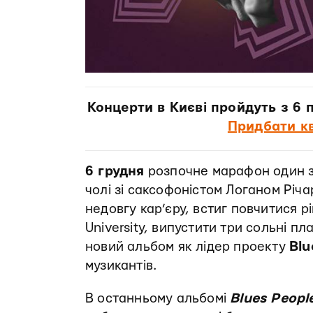
Концерти в Києві пройдуть з 6 п
Придбати к
6 грудня
розпочне марафон один з 
чолі зі саксофоністом Логаном Річ
недовгу кар’єру, встиг повчитися р
University, випустити три сольні п
новий альбом як лідер проекту
Blu
музикантів.
В останньому альбомі
Blues Peopl