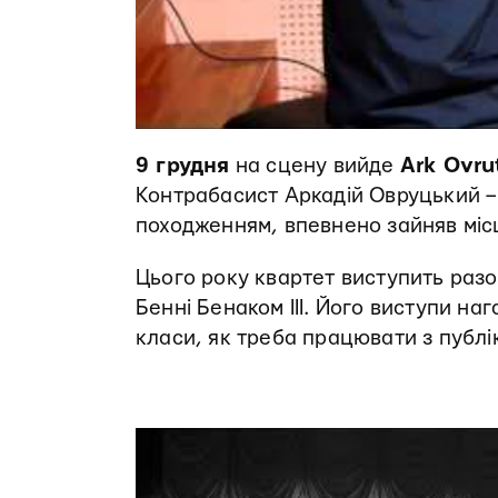
9 грудня
на сцену вийде
Ark Ovru
Контрабасист Аркадій Овруцький – 
походженням, впевнено зайняв міс
Цього року квартет виступить разо
Бенні Бенаком III. Його виступи н
класи, як треба працювати з публі