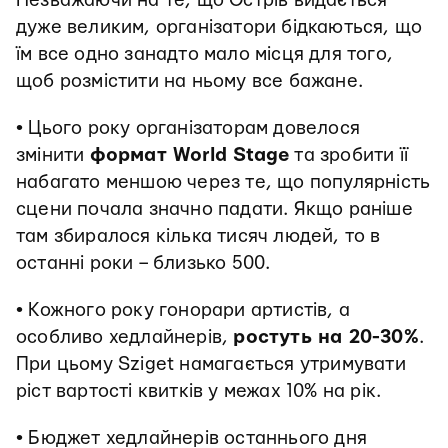
Незважаючи на те, що Острів видається
дуже великим, організатори бідкаються, що
їм все одно занадто мало місця для того,
щоб розмістити на ньому все бажане.
• Цього року організаторам довелося
змінити
формат World Stage
та зробити її
набагато меншою через те, що популярність
сцени почала значно падати. Якщо раніше
там збиралося кілька тисяч людей, то в
останні роки – близько 500.
• Кожного року гонорари артистів, а
особливо хедлайнерів,
ростуть на 20-30%
.
При цьому Sziget намагається утримувати
ріст вартості квитків у межах 10% на рік.
• Бюджет хедлайнерів останнього дня