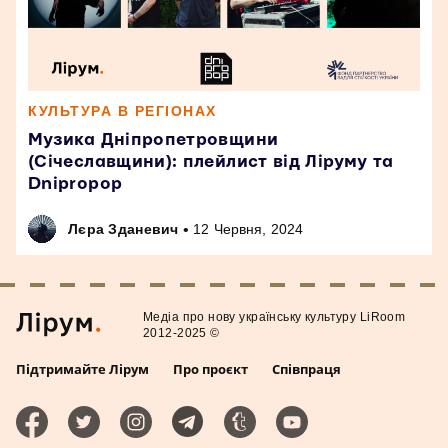
КУЛЬТУРА В РЕГІОНАХ
Музика Дніпропетровщини
(Січеславщини): плейлист від Ліруму та
Dnipropop
•
Лєра Зданевич
12 Червня, 2024
Медiа про нову українську культуру LiRoom
2012-2025 ©
Підтримайте Лірум
Про проєкт
Співпраця