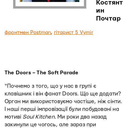
Костянт
ин
Почтар
фронтмен Postman
,
гітарист 5 Vymir
The Doors – The Soft Parade
“Почнемо з того, що у нас в групі є
клавішник і він фанат Doors. Що ще додати?
Орган ми використовуємо частіше, ніж сінти.
І наші перші імпровізації були побудовані на
мотиві
Soul Kitchen
. Ми роки два назад
закинули це чогось, але зараз при