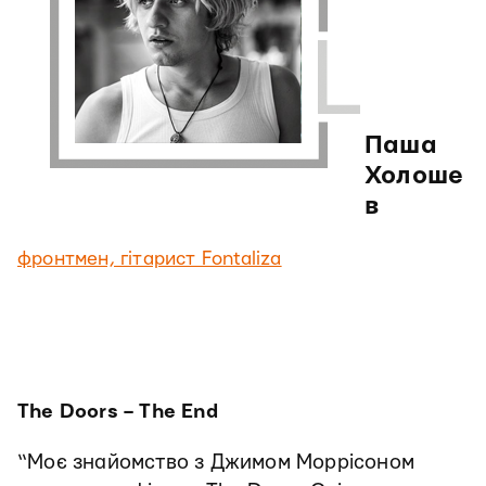
Паша
Холоше
в
фронтмен, гітарист Fontaliza
The Doors – The End
“Моє знайомство з Джимом Моррісоном