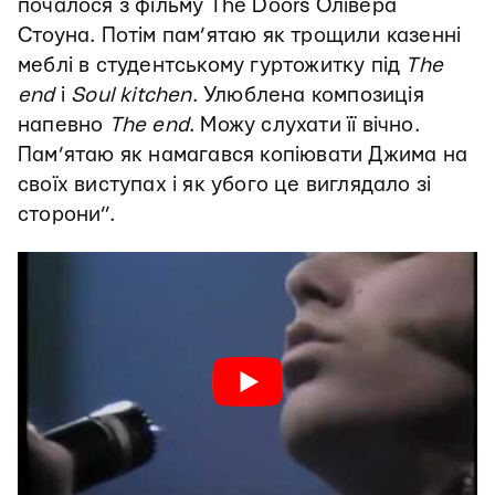
почалося з фільму The Doors Олівера
Стоуна. Потім пам’ятаю як трощили казенні
меблі в студентському гуртожитку під
The
end
і
Soul kitchen
. Улюблена композиція
напевно
The end
. Можу слухати її вічно.
Пам’ятаю як намагався копіювати Джима на
своїх виступах і як убого це виглядало зі
сторони”.