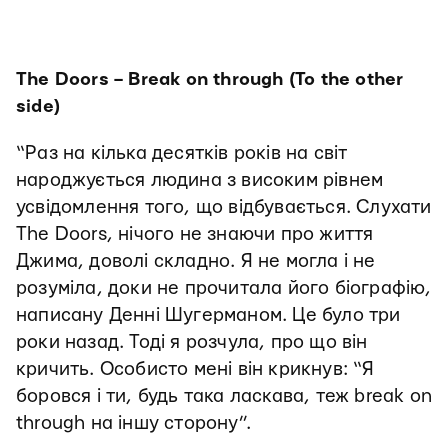
The Doors – Break on through (To the other
side)
“Раз на кілька десятків років на світ
народжується людина з високим рівнем
усвідомлення того, що відбувається. Слухати
The Doors, нічого не знаючи про життя
Джима, доволі складно. Я не могла і не
розуміла, доки не прочитала його біографію,
написану Денні Шугерманом. Це було три
роки назад. Тоді я розчула, про що він
кричить. Особисто мені він крикнув: “Я
боровся і ти, будь така ласкава, теж break on
through на іншу сторону”.