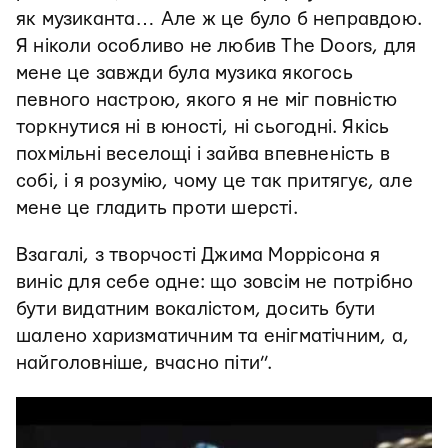
як музиканта… Але ж це було б неправдою.
Я ніколи особливо не любив The Doors, для
мене це завжди була музика якогось
певного настрою, якого я не міг повністю
торкнутися ні в юності, ні сьогодні. Якісь
похмільні веселощі і зайва впевненість в
собі, і я розумію, чому це так притягує, але
мене це гладить проти шерсті.
Взагалі, з творчості Джима Моррісона я
виніс для себе одне: що зовсім не потрібно
бути видатним вокалістом, досить бути
шалено харизматичним та енігматічним, а,
найголовніше, вчасно піти”.