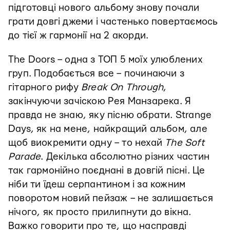
підготовці нового альбому знову почали
грати довгі джеми і частенько повертаємось
до тієї ж гармонії на 2 акорди.
The Doors – одна з ТОП 5 моїх улюблених
груп. Подобається все – починаючи з
гітарного рифу
Break On Through
,
закінчуючи зачіскою Рея Манзарека. Я
правда не знаю, яку пісню обрати. Strange
Days, як на мене, найкращий альбом, але
щоб виокремити одну – то нехай
The Soft
Parade
. Декілька абсолютно різних частин
так гармонійно поєднані в довгій пісні. Це
ніби ти їдеш серпантином і за кожним
поворотом новий пейзаж – не залишається
нічого, як просто прилипнути до вікна.
Важко говорити про те, що насправді