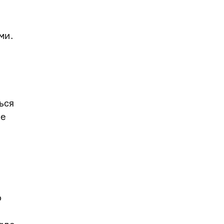
ми.
ься
не
о