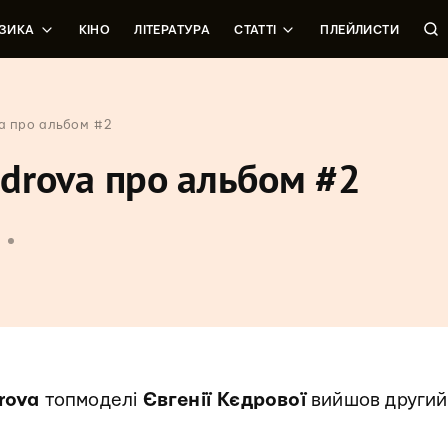
ЗИКА
КІНО
ЛІТЕРАТУРА
СТАТТІ
ПЛЕЙЛИСТИ
va про альбом #2
edrova про альбом #2
6
rova
топмоделі
Євгенії Кєдрової
вийшов другий