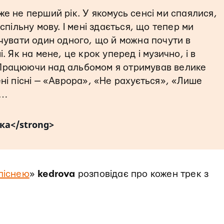
 не перший рік. У якомусь сенсі ми спаялися,
спільну мову. І мені здається, що тепер ми
чувати один одного, що й можна почути в
 Як на мене, це крок уперед і музично, і в
. Працюючи над альбомом я отримував велике
і пісні — «Аврора», «Не рахується», «Лише
і…
ка</strong>
 піснею
»
kedrova
розповідає про кожен трек з