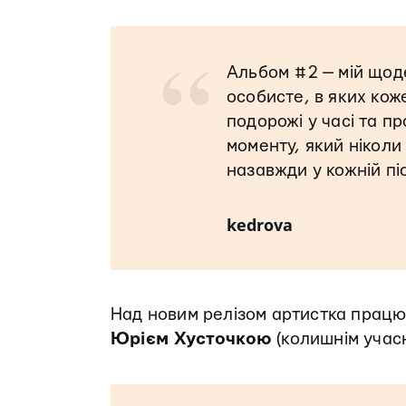
“
Альбом #2 — мій щод
особисте, в яких кож
подорожі у часі та пр
моменту, який ніколи
назавжди у кожній піс
kedrova
Над новим релізом артистка працю
Юрієм Хусточкою
(колишнім учас