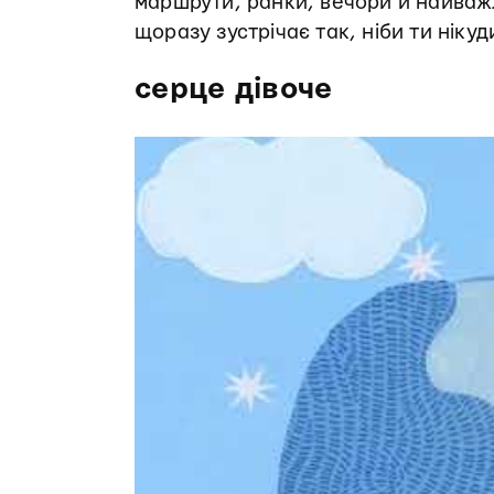
маршрути, ранки, вечори й найважли
щоразу зустрічає так, ніби ти нікуд
серце дівоче