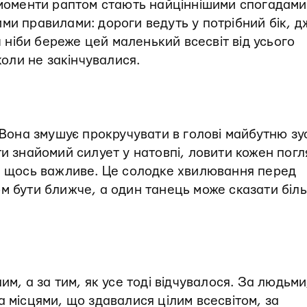
 моменти раптом стають найціннішими спогадами
ми правилами: дороги ведуть у потрібний бік, д
іч ніби береже цей маленький всесвіт від усього
коли не закінчувалися.
 Вона змушує прокручувати в голові майбутню зу
ти знайомий силует у натовпі, ловити кожен погл
ся щось важливе. Це солодке хвилювання перед
м бути ближче, а один танець може сказати біл
им, а за тим, як усе тоді відчувалося. За людьми
а місцями, що здавалися цілим всесвітом, за