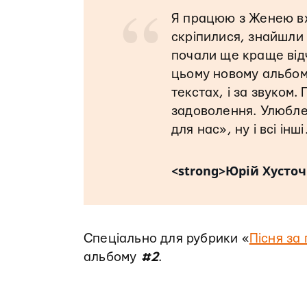
“
Я працюю з Женею вже
скріпилися, знайшли 
почали ще краще від
цьому новому альбомі.
текстах, і за звуком
задоволення. Улюблен
для нас», ну і всі інш
<strong>Юрій Хусточ
Спеціально для рубрики «
Пісня за
альбому
#2
.