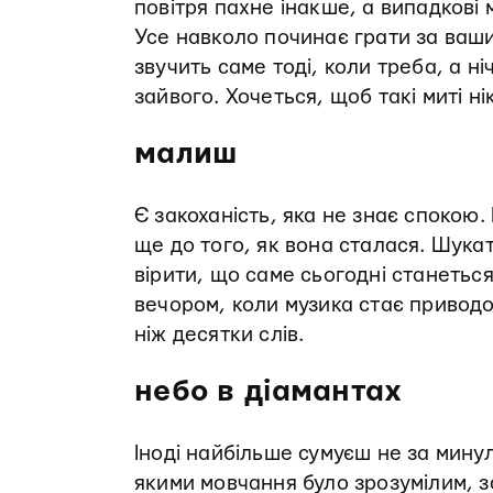
повітря пахне інакше, а випадкові
Усе навколо починає грати за ваши
звучить саме тоді, коли треба, а н
зайвого. Хочеться, щоб такі миті ні
малиш
Є закоханість, яка не знає спокою.
ще до того, як вона сталася. Шука
вірити, що саме сьогодні станеть
вечором, коли музика стає приводо
ніж десятки слів.
небо в діамантах
Іноді найбільше сумуєш не за минул
якими мовчання було зрозумілим, з