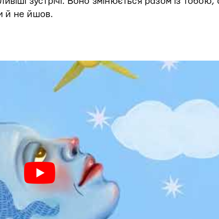
віші зустрічі. Воно змінюється разом із тобою,
и й не йшов.