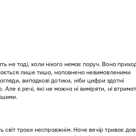
ть не тоді, коли нікого немає поруч. Вона прихо
ишається лише тиша, наповнена невимовленими
огляди, випадкові дотики, ніби цифри здатні
Але є речі, які не можна ні виміряти, ні втримати
ішими.
ть світ трохи несправжнім. Наче вечір триває до