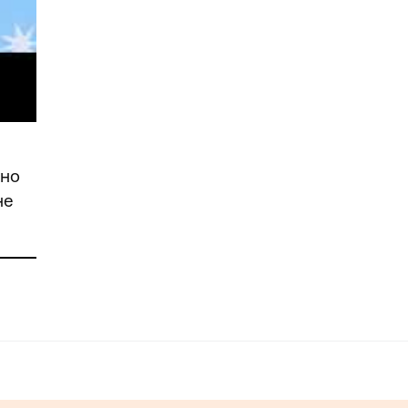
оно
не