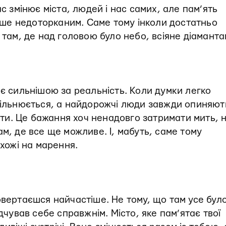
ас змінює міста, людей і нас самих, але пам’ять
ше недоторканим. Саме тому інколи достатньо
 там, де над головою було небо, всіяне діаманта
ає сильнішою за реальність. Коли думки легко
овільнюється, а найдорожчі люди завжди опиняют
віти. Це бажання хоч ненадовго затримати мить, 
м, де все ще можливе. І, мабуть, саме тому
схожі на марення.
овертаєшся найчастіше. Не тому, що там усе бул
дчував себе справжнім. Місто, яке пам’ятає твої