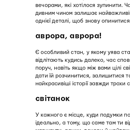
вечорами, які хотілося зупинити. Ч
дивним чином залишає найважливі
однієї деталі, щоб знову опинитися
аврора, аврора!
Є особливий стан, у якому уява ст
відлітають кудись далеко, час сп
поруч, навіть якщо між вами цілі с
дати їй розчинитися, залишитися та
найкрасивіші історії завжди трохи 
світанок
У кожного є місце, куди подумки п
ідеально, а тому, що саме там ти ві