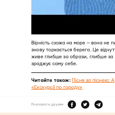
Вірність схожа на море — вона не п
знову торкається берега. Це відчутт
живе глибше за образи, глибше за 
зраджує саму себе.
Читайте також:
Пісня за піснею: 
«Екскурсії по городу»
Розповiсти друзям