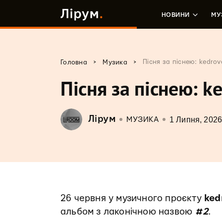
НОВИНИ
МУ
>
>
Пісня за піснею: kedro
Головна
Музика
Пісня за піснею: k
Лірум
1 Липня, 202
МУЗИКА
26 червня у музичного проєкту
ked
альбом з лаконічною назвою
#2
.