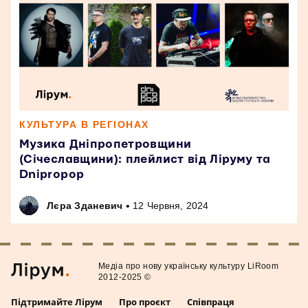
КУЛЬТУРА В РЕГІОНАХ
Музика Дніпропетровщини
(Січеславщини): плейлист від Ліруму та
Dnipropop
•
Лєра Зданевич
12 Червня, 2024
Медiа про нову українську культуру LiRoom
2012-2025 ©
Підтримайте Лірум
Про проєкт
Співпраця