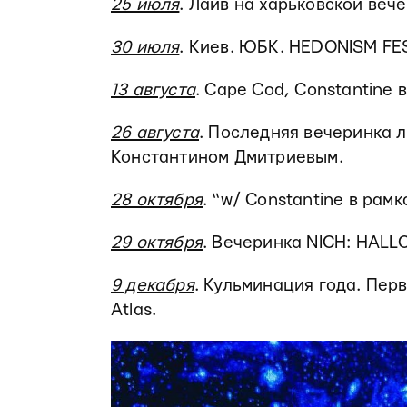
25 июля
. Лайв на харьковской ве
30 июля
. Киев. ЮБК. HEDONISM FE
13 августа
. Cape Cod, Constantine
26 августа
. Последняя вечеринка л
Константином Дмитриевым.
28 октября
. “w/ Constantine в рам
29 октября
. Вечеринка NICH: HALL
9 декабря
. Кульминация года. Пер
Atlas.