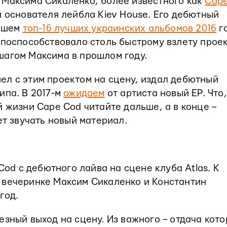
 Максима Сикаленко, более известного как
Cap
и основателя лейбла Kiev House. Его дебютный
нашем
топ-16 лучших украинских альбомов 2016
г
 поспособствовало столь быстрому взлету проек
шагом Максима в прошлом году.
ел с этим проектом на сцену, издал дебютный
ипа. В 2017-м
ожидаем
от артиста новый EP. Что,
й жизни Cape Cod читайте дальше, а в конце –
ет звучать новый материал.
 Cod с дебютного лайва на сцене клуба Atlas. К
 вечеринке Максим Сикаленко и Константин
год.
езный выход на сцену. Из важного – отдача кот