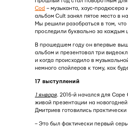
Прошлый год стал поворотным для
Cod
– музыканта, хаус-продюсера 
альбом Cult занял пятое место в 
Мы решили разобраться в том, что
проследили буквально за каждым 
В прошедшем году он впервые выш
альбом и презентовал три видеокл
и когда происходило в музыкально
немного спойлеров к тому, как буд
17 выступлений
1 января
. 2016-й начался для Cape
живой презентации на новогодней
Дмитриев готовились практически 
– Это был фактически первый серь