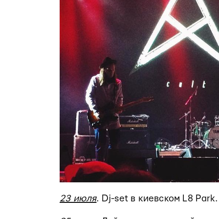
23 июля
. Dj-set в киевском L8 Park.