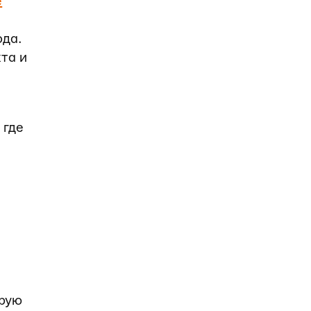
e
ода.
та и
 где
орую