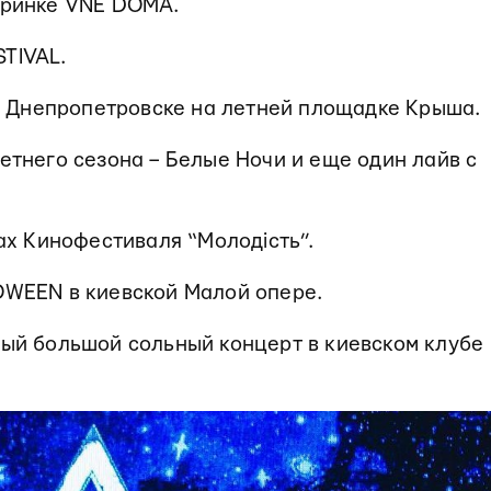
черинке VNE DOMA.
STIVAL.
 в Днепропетровске на летней площадке Крыша.
етнего сезона – Белые Ночи и еще один лайв с
ках Кинофестиваля “Молодість”.
OWEEN в киевской Малой опере.
вый большой сольный концерт в киевском клубе